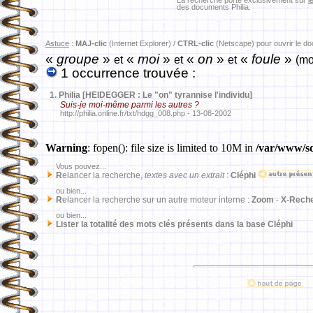
La recherche porte exclusivement sur
l
des documents Philia.
Astuce
:
MAJ-clic
(Internet Explorer) /
CTRL-clic
(Netscape) pour ouvrir le d
«
groupe
»
«
moi
»
«
on
»
«
foule
»
et
et
et
(mo
1 occurrence trouvée :
1.
Philia [HEIDEGGER : Le "on" tyrannise l'individu]
Suis-je moi-même parmi les autres ?
http://philia.online.fr/txt/hdgg_008.php - 13-08-2002
Warning
: fopen(): file size is limited to 10M in
/var/www/sd
Vous pouvez...
R
elancer la recherche,
textes avec un extrait
:
Cléphi
ou bien...
R
elancer la recherche sur un autre moteur interne :
Zoom
-
X-Rech
ou bien...
Lister la totalité des mots clés présents dans la base Cléphi