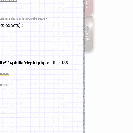
es mots-clés
ocument dans une nouvelle page -
:
ts exacts)
b/9/a/philia/clephi.php
on line
385
erche