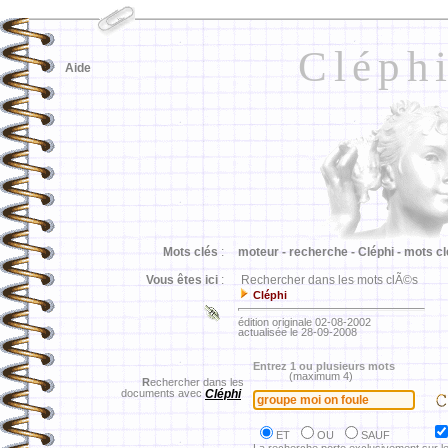
Cléph
Aide
Mots clés
:
moteur -
recherche -
Cléphi -
mots cl
Vous êtes ici
:
Rechercher dans les mots clÃ©s
Cléphi
édition originale 02-08-2002
actualisée le 28-09-2008
Entrez 1 ou plusieurs mots
(maximum 4)
R
echercher dans les
documents avec
Cléphi
ET
OU
SAUF