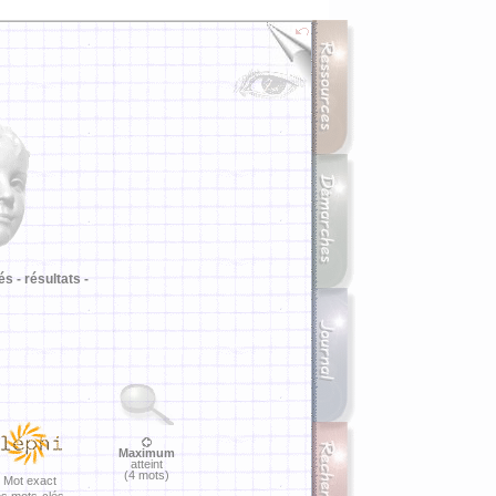
i
és -
résultats -
Maximum
atteint
(4 mots)
Mot exact