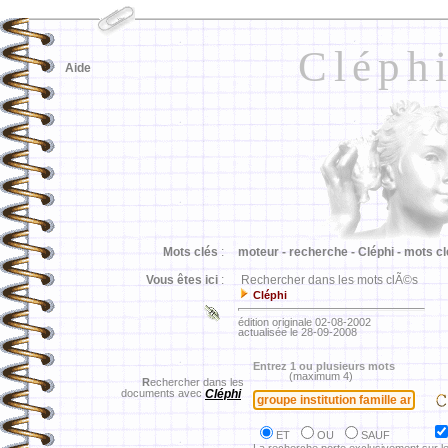
Cléph
Aide
Mots clés
:
moteur -
recherche -
Cléphi -
mots cl
Vous êtes ici
:
Rechercher dans les mots clÃ©s
Cléphi
édition originale 02-08-2002
actualisée le 28-09-2008
Entrez 1 ou plusieurs mots
(maximum 4)
R
echercher dans les
documents avec
Cléphi
ET
OU
SAUF