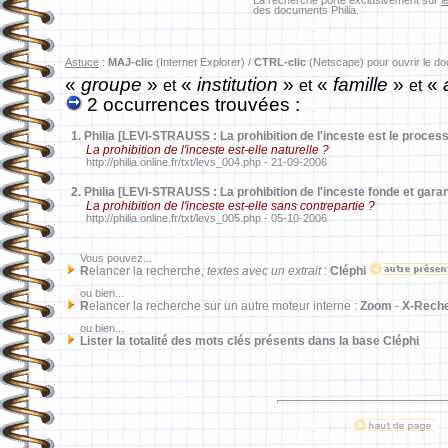
La recherche porte exclusivement sur
l
des documents Philia.
Astuce
:
MAJ-clic
(Internet Explorer) /
CTRL-clic
(Netscape) pour ouvrir le d
«
groupe
»
«
institution
»
«
famille
»
«
a
et
et
et
2 occurrences trouvées :
1.
Philia [LEVI-STRAUSS : La prohibition de l'inceste est le proce
La prohibition de l'inceste est-elle naturelle ?
http://philia.online.fr/txt/levs_004.php - 21-09-2006
2.
Philia [LEVI-STRAUSS : La prohibition de l'inceste fonde et garant
La prohibition de l'inceste est-elle sans contrepartie ?
http://philia.online.fr/txt/levs_005.php - 05-10-2006
Vous pouvez...
R
elancer la recherche,
textes avec un extrait
:
Cléphi
ou bien...
R
elancer la recherche sur un autre moteur interne :
Zoom
-
X-Rech
ou bien...
Lister la totalité des mots clés présents dans la base Cléphi