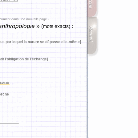
es mots-clés
ocument dans une nouvelle page -
nthropologie
»
:
(mots exacts)
ssus par lequel la nature se dépasse elle-même]
it l'obligation de l'échange]
erche