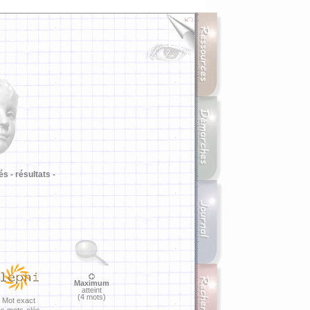
i
és -
résultats -
Maximum
atteint
(4 mots)
Mot exact