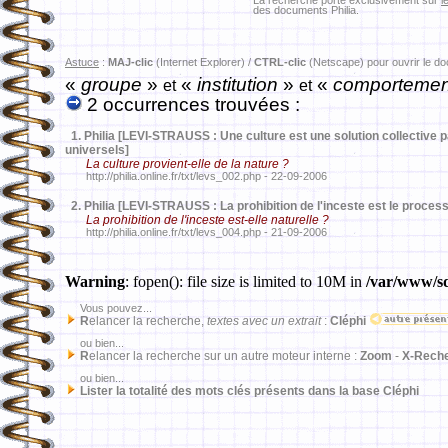
La recherche porte exclusivement sur
l
des documents Philia.
Astuce
:
MAJ-clic
(Internet Explorer) /
CTRL-clic
(Netscape) pour ouvrir le d
«
groupe
»
«
institution
»
«
comporteme
et
et
2 occurrences trouvées :
1.
Philia [LEVI-STRAUSS : Une culture est une solution collective 
universels]
La culture provient-elle de la nature ?
http://philia.online.fr/txt/levs_002.php - 22-09-2006
2.
Philia [LEVI-STRAUSS : La prohibition de l'inceste est le proce
La prohibition de l'inceste est-elle naturelle ?
http://philia.online.fr/txt/levs_004.php - 21-09-2006
Warning
: fopen(): file size is limited to 10M in
/var/www/sd
Vous pouvez...
R
elancer la recherche,
textes avec un extrait
:
Cléphi
ou bien...
R
elancer la recherche sur un autre moteur interne :
Zoom
-
X-Rech
ou bien...
Lister la totalité des mots clés présents dans la base Cléphi