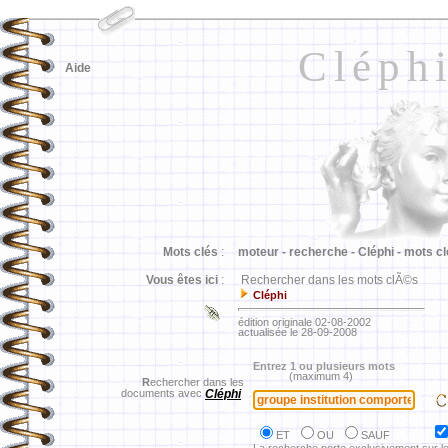
Cléph
Aide
Mots clés
:
moteur -
recherche -
Cléphi -
mots cl
Vous êtes ici
:
Rechercher dans les mots clÃ©s
Cléphi
édition originale 02-08-2002
actualisée le 28-09-2008
Entrez 1 ou plusieurs mots
(maximum 4)
R
echercher dans les
documents avec
Cléphi
ET
OU
SAUF