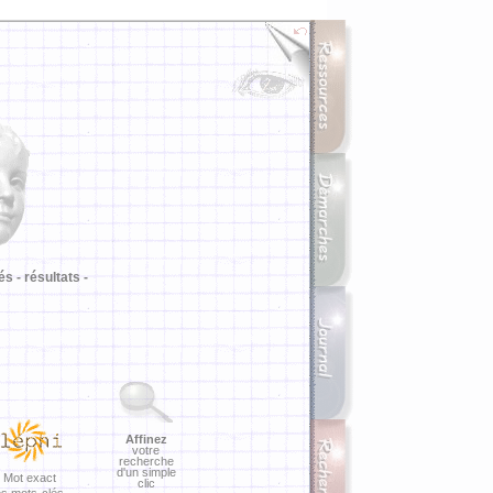
i
és -
résultats -
Affinez
votre
recherche
d'un simple
Mot exact
clic