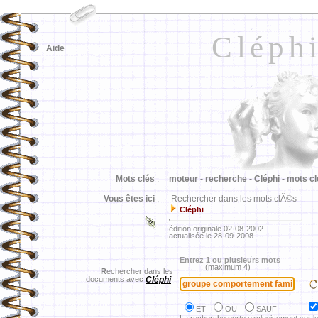
Cléph
Aide
Mots clés
:
moteur -
recherche -
Cléphi -
mots cl
Vous êtes ici
:
Rechercher dans les mots clÃ©s
Cléphi
édition originale 02-08-2002
actualisée le 28-09-2008
Entrez 1 ou plusieurs mots
(maximum 4)
R
echercher dans les
documents avec
Cléphi
ET
OU
SAUF