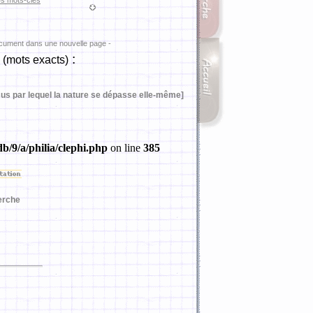
es mots-clés
ocument dans une nouvelle page -
»
:
(mots exacts)
ssus par lequel la nature se dépasse elle-même]
b/9/a/philia/clephi.php
on line
385
erche