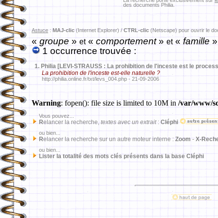
La recherche porte exclusivement sur
l
des documents Philia.
Astuce
:
MAJ-clic
(Internet Explorer) /
CTRL-clic
(Netscape) pour ouvrir le d
«
groupe
»
«
comportement
»
«
famille
et
et
1 occurrence trouvée :
1.
Philia [LEVI-STRAUSS : La prohibition de l'inceste est le proce
La prohibition de l'inceste est-elle naturelle ?
http://philia.online.fr/txt/levs_004.php - 21-09-2006
Warning
: fopen(): file size is limited to 10M in
/var/www/sd
Vous pouvez...
R
elancer la recherche,
textes avec un extrait
:
Cléphi
ou bien...
R
elancer la recherche sur un autre moteur interne :
Zoom
-
X-Rech
ou bien...
Lister la totalité des mots clés présents dans la base Cléphi