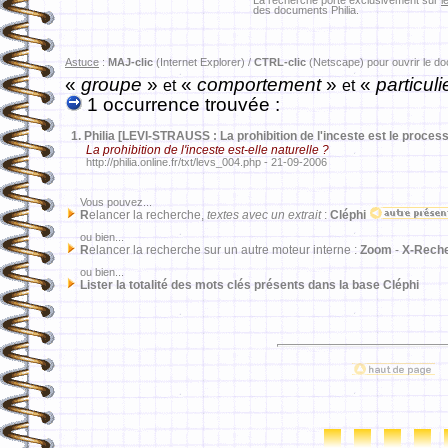
La recherche porte exclusivement sur
l
des documents Philia.
Astuce
:
MAJ-clic
(Internet Explorer) /
CTRL-clic
(Netscape) pour ouvrir le d
«
groupe
»
«
comportement
»
«
particuli
et
et
1 occurrence trouvée :
1.
Philia [LEVI-STRAUSS : La prohibition de l'inceste est le proce
La prohibition de l'inceste est-elle naturelle ?
http://philia.online.fr/txt/levs_004.php - 21-09-2006
Vous pouvez...
R
elancer la recherche,
textes avec un extrait
:
Cléphi
ou bien...
R
elancer la recherche sur un autre moteur interne :
Zoom
-
X-Rech
ou bien...
Lister la totalité des mots clés présents dans la base Cléphi