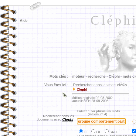
Cléph
Aide
Mots clés
:
moteur -
recherche -
Cléphi -
mots cl
Vous êtes ici
:
Rechercher dans les mots clÃ©s
Cléphi
édition originale 02-08-2002
actualisée le 28-09-2008
Entrez 1 ou plusieurs mots
(maximum 4)
R
echercher dans les
documents avec
Cléphi
ET
OU
SAUF