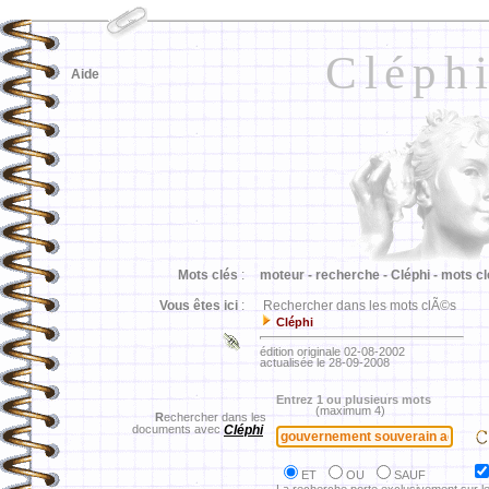
Cléph
Aide
Mots clés
:
moteur -
recherche -
Cléphi -
mots cl
Vous êtes ici
:
Rechercher dans les mots clÃ©s
Cléphi
édition originale 02-08-2002
actualisée le 28-09-2008
Entrez 1 ou plusieurs mots
(maximum 4)
R
echercher dans les
documents avec
Cléphi
ET
OU
SAUF