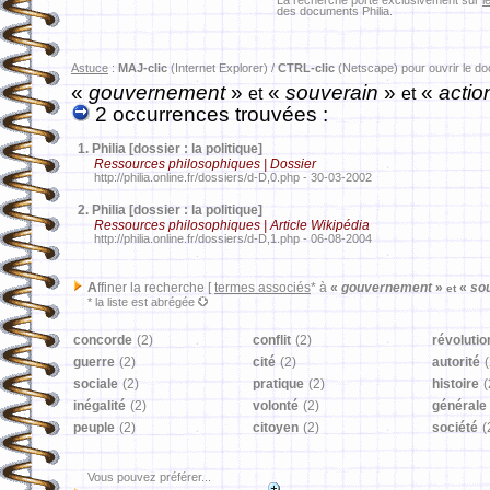
La recherche porte exclusivement sur
l
des documents Philia.
Astuce
:
MAJ-clic
(Internet Explorer) /
CTRL-clic
(Netscape) pour ouvrir le d
«
gouvernement
»
«
souverain
»
«
actio
et
et
2 occurrences trouvées :
1.
Philia [dossier : la politique]
Ressources philosophiques | Dossier
http://philia.online.fr/dossiers/d-D,0.php - 30-03-2002
2.
Philia [dossier : la politique]
Ressources philosophiques | Article Wikipédia
http://philia.online.fr/dossiers/d-D,1.php - 06-08-2004
A
ffiner la recherche [
termes associés
* à
«
gouvernement
»
«
sou
et
* la liste est abrégée
concorde
(2)
conflit
(2)
révolutio
guerre
(2)
cité
(2)
autorité
(
sociale
(2)
pratique
(2)
histoire
(
inégalité
(2)
volonté
(2)
générale
peuple
(2)
citoyen
(2)
société
(
Vous pouvez préférer...