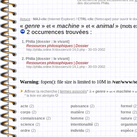
La recherche porte exclusivement sur
l
des documents Philia.
Astuce
:
MAJ-clic
(Internet Explorer) /
CTRL-clic
(Netscape) pour ouvrir le d
«
genre
»
«
machine
»
«
animal
»
et
et
(mots e
2 occurrences trouvées :
1.
Philia [dossier : le vivant]
Ressources philosophiques | Dossier
http://philia.online.fr/dossiers/d-14,0.php - 30-03-2002
2.
Philia [dossier : le vivant]
Ressources philosophiques | Dossier
http://philia.online.fr/dossiers/d-14,1.php - 30-03-2002
Warning
: fopen(): file size is limited to 10M in
/var/www/sd
A
ffiner la recherche [
termes associés
* à
«
genre
»
«
machine
»
et
e
* la liste est abrégée
acte
(2)
puissance
(2)
formel
(2
corps
(2)
matière
(2)
forme
(2)
connaissance
(2)
homme
(2)
nature
(2
science
(2)
intentionalité
(2)
organis
ordre
(2)
individu
(2)
espèce
(