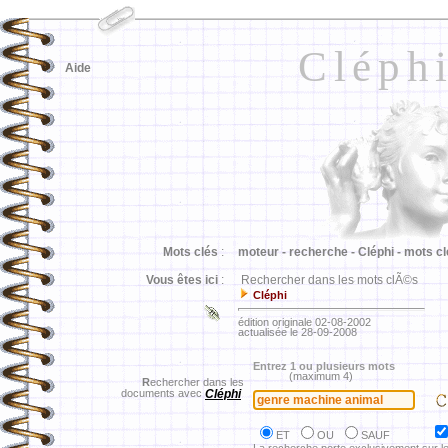
Cléph
Aide
Mots clés
:
moteur -
recherche -
Cléphi -
mots cl
Vous êtes ici
:
Rechercher dans les mots clÃ©s
Cléphi
édition originale 02-08-2002
actualisée le 28-09-2008
Entrez 1 ou plusieurs mots
(maximum 4)
R
echercher dans les
documents avec
Cléphi
ET
OU
SAUF