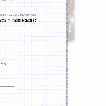
es mots-clés
ocument dans une nouvelle page -
rps
»
:
(mots exacts)
erche