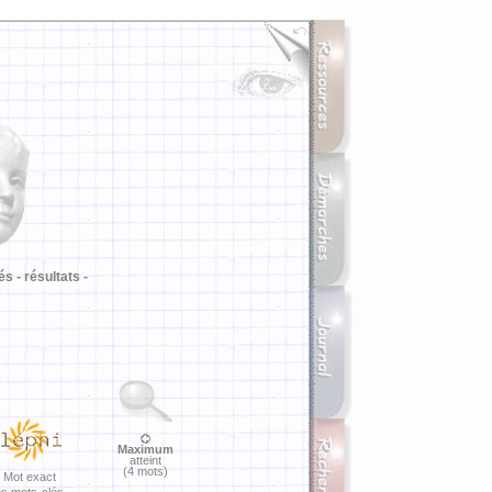
i
és -
résultats -
Maximum
atteint
(4 mots)
Mot exact