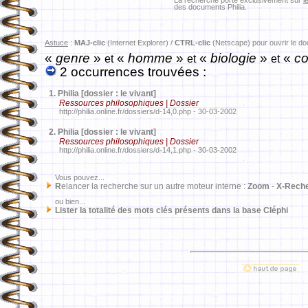
La recherche porte exclusivement sur
l
des documents Philia.
Astuce
:
MAJ-clic
(Internet Explorer) /
CTRL-clic
(Netscape) pour ouvrir le d
«
genre
»
«
homme
»
«
biologie
»
«
co
et
et
et
2 occurrences trouvées :
1.
Philia [dossier : le vivant]
Ressources philosophiques | Dossier
http://philia.online.fr/dossiers/d-14,0.php - 30-03-2002
2.
Philia [dossier : le vivant]
Ressources philosophiques | Dossier
http://philia.online.fr/dossiers/d-14,1.php - 30-03-2002
Vous pouvez...
R
elancer la recherche sur un autre moteur interne :
Zoom
-
X-Rech
ou bien...
Lister la totalité des mots clés présents dans la base Cléphi