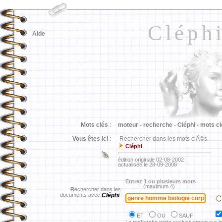
Cléph
Aide
Mots clés
:
moteur -
recherche -
Cléphi -
mots cl
Vous êtes ici
:
Rechercher dans les mots clÃ©s
Cléphi
édition originale 02-08-2002
actualisée le 28-09-2008
Entrez 1 ou plusieurs mots
(maximum 4)
R
echercher dans les
documents avec
Cléphi
ET
OU
SAUF