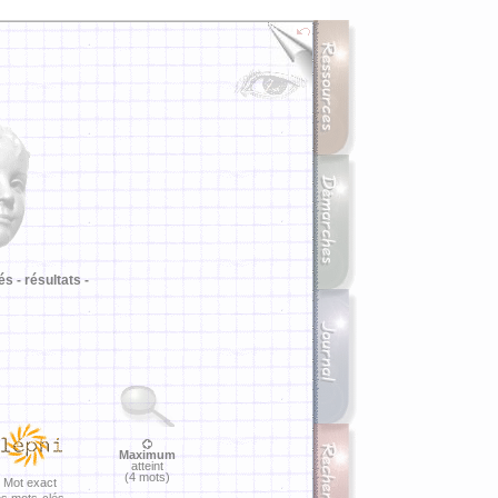
i
és -
résultats -
Maximum
atteint
(4 mots)
Mot exact