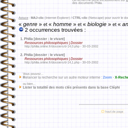
La recherche porte exclusivement sur
l
des documents Philia.
Astuce
:
MAJ-clic
(Internet Explorer) /
CTRL-clic
(Netscape) pour ouvrir le d
«
genre
»
«
homme
»
«
biologie
»
«
an
et
et
et
2 occurrences trouvées :
1.
Philia [dossier : le vivant]
Ressources philosophiques | Dossier
http://philia.online.fr/dossiers/d-14,0.php - 30-03-2002
2.
Philia [dossier : le vivant]
Ressources philosophiques | Dossier
http://philia.online.fr/dossiers/d-14,1.php - 30-03-2002
Vous pouvez...
R
elancer la recherche sur un autre moteur interne :
Zoom
-
X-Rech
ou bien...
Lister la totalité des mots clés présents dans la base Cléphi