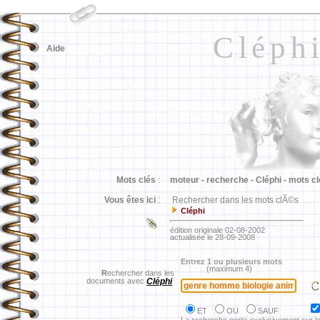
Cléph
Aide
Mots clés
:
moteur -
recherche -
Cléphi -
mots cl
Vous êtes ici
:
Rechercher dans les mots clÃ©s
Cléphi
édition originale 02-08-2002
actualisée le 28-09-2008
Entrez 1 ou plusieurs mots
(maximum 4)
R
echercher dans les
documents avec
Cléphi
ET
OU
SAUF