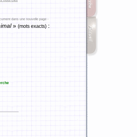
es mots-clés
ocument dans une nouvelle page -
imal
»
:
(mots exacts)
erche