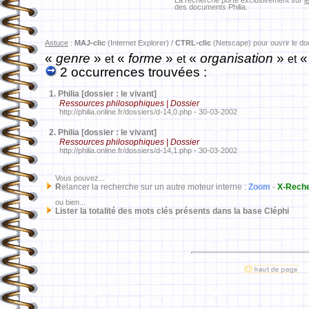
La recherche porte exclusivement sur
l
des documents Philia.
Astuce
:
MAJ-clic
(Internet Explorer) /
CTRL-clic
(Netscape) pour ouvrir le d
«
genre
»
«
forme
»
«
organisation
»
«
et
et
et
2 occurrences trouvées :
1.
Philia [dossier : le vivant]
Ressources philosophiques | Dossier
http://philia.online.fr/dossiers/d-14,0.php - 30-03-2002
2.
Philia [dossier : le vivant]
Ressources philosophiques | Dossier
http://philia.online.fr/dossiers/d-14,1.php - 30-03-2002
Vous pouvez...
R
elancer la recherche sur un autre moteur interne :
Zoom
-
X-Rech
ou bien...
Lister la totalité des mots clés présents dans la base Cléphi