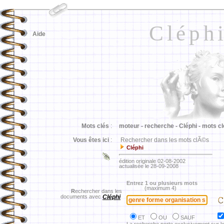
Cléph
Aide
Mots clés
:
moteur -
recherche -
Cléphi -
mots cl
Vous êtes ici
:
Rechercher dans les mots clÃ©s
Cléphi
édition originale 02-08-2002
actualisée le 28-09-2008
Entrez 1 ou plusieurs mots
(maximum 4)
R
echercher dans les
documents avec
Cléphi
ET
OU
SAUF