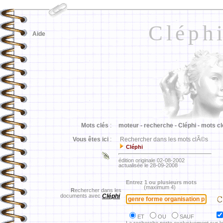
Cléph
Aide
Mots clés
:
moteur -
recherche -
Cléphi -
mots cl
Vous êtes ici
:
Rechercher dans les mots clÃ©s
Cléphi
édition originale 02-08-2002
actualisée le 28-09-2008
Entrez 1 ou plusieurs mots
(maximum 4)
R
echercher dans les
documents avec
Cléphi
ET
OU
SAUF