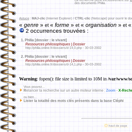
La recherche porte exclusivement sur
l
des documents Philia.
Astuce
:
MAJ-clic
(Internet Explorer) /
CTRL-clic
(Netscape) pour ouvrir le d
«
genre
»
«
forme
»
«
organisation
»
«
et
et
et
2 occurrences trouvées :
1.
Philia [dossier : le vivant]
Ressources philosophiques | Dossier
http://philia.online.fr/dossiers/d-14,0.php - 30-03-2002
2.
Philia [dossier : le vivant]
Ressources philosophiques | Dossier
http://philia.online.fr/dossiers/d-14,1.php - 30-03-2002
Warning
: fopen(): file size is limited to 10M in
/var/www/sd
Vous pouvez...
R
elancer la recherche sur un autre moteur interne :
Zoom
-
X-Rech
ou bien...
Lister la totalité des mots clés présents dans la base Cléphi