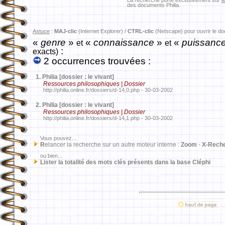
La recherche porte exclusivement sur
l
des documents Philia.
Astuce
:
MAJ-clic
(Internet Explorer) /
CTRL-clic
(Netscape) pour ouvrir le d
«
genre
»
«
connaissance
»
«
puissanc
et
et
:
exacts)
2 occurrences trouvées :
1.
Philia [dossier : le vivant]
Ressources philosophiques | Dossier
http://philia.online.fr/dossiers/d-14,0.php - 30-03-2002
2.
Philia [dossier : le vivant]
Ressources philosophiques | Dossier
http://philia.online.fr/dossiers/d-14,1.php - 30-03-2002
Vous pouvez...
R
elancer la recherche sur un autre moteur interne :
Zoom
-
X-Rech
ou bien...
Lister la totalité des mots clés présents dans la base Cléphi