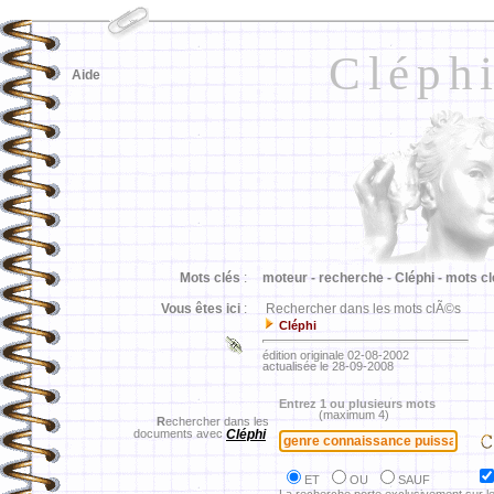
Cléph
Aide
Mots clés
:
moteur -
recherche -
Cléphi -
mots cl
Vous êtes ici
:
Rechercher dans les mots clÃ©s
Cléphi
édition originale 02-08-2002
actualisée le 28-09-2008
Entrez 1 ou plusieurs mots
(maximum 4)
R
echercher dans les
documents avec
Cléphi
ET
OU
SAUF