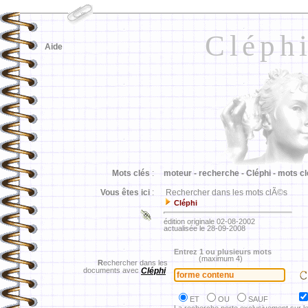
Cléph
Aide
Mots clés
:
moteur -
recherche -
Cléphi -
mots cl
Vous êtes ici
:
Rechercher dans les mots clÃ©s
Cléphi
édition originale 02-08-2002
actualisée le 28-09-2008
Entrez 1 ou plusieurs mots
(maximum 4)
R
echercher dans les
documents avec
Cléphi
ET
OU
SAUF