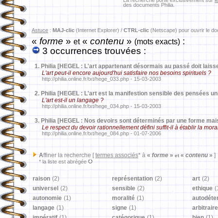
La recherche porte exclusivement sur
l
des documents Philia.
Astuce
:
MAJ-clic
(Internet Explorer) /
CTRL-clic
(Netscape) pour ouvrir le d
«
forme
»
«
contenu
»
:
et
(mots exacts)
3 occurrences trouvées :
1.
Philia [HEGEL : L'art appartenant désormais au passé doit laisse
L'art peut-il encore aujourd'hui satisfaire nos besoins spirituels ?
http://philia.online.fr/txt/hege_033.php - 15-03-2003
2.
Philia [HEGEL : L'art est la manifestion sensible des pensées un
L'art est-il un langage ?
http://philia.online.fr/txt/hege_034.php - 15-03-2003
3.
Philia [HEGEL : Nos devoirs sont déterminés par une forme mai
Le respect du devoir rationnellement défini suffit-il à établir la mor
http://philia.online.fr/txt/hege_084.php - 01-07-2006
A
ffiner la recherche [
termes associés
* à
«
forme
»
«
contenu
»
]
et
* la liste est abrégée
raison
(2)
représentation
(2)
art
(2)
universel
(2)
sensible
(2)
ethique
(
autonomie
(1)
moralité
(1)
autodéte
langage
(1)
signe
(1)
arbitraire
impératif
(1)
catégorique
(1)
bien
(1)