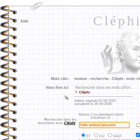
Cléph
Aide
Mots clés
:
moteur -
recherche -
Cléphi -
mots cl
Vous êtes ici
:
Rechercher dans les mots clÃ©s
Cléphi
édition originale 02-08-2002
actualisée le 28-09-2008
Entrez 1 ou plusieurs mots
(maximum 4)
R
echercher dans les
documents avec
Cléphi
ET
OU
SAUF