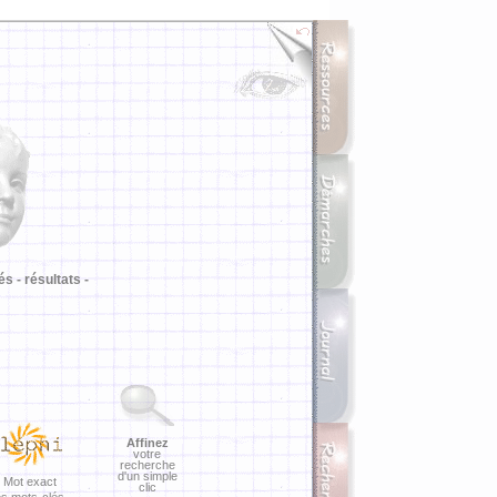
i
és -
résultats -
Affinez
votre
recherche
d'un simple
Mot exact
clic