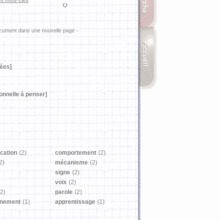
es mots-clés
ocument dans une nouvelle page -
dées]
onnelle à penser]
cation
(2)
comportement
(2)
2)
mécanisme
(2)
signe
(2)
voix
(2)
(2)
parole
(2)
nnement
(1)
apprentissage
(1)