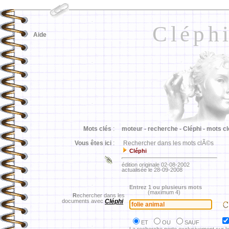
Cléph
Aide
Mots clés
:
moteur -
recherche -
Cléphi -
mots cl
Vous êtes ici
:
Rechercher dans les mots clÃ©s
Cléphi
édition originale 02-08-2002
actualisée le 28-09-2008
Entrez 1 ou plusieurs mots
(maximum 4)
R
echercher dans les
documents avec
Cléphi
ET
OU
SAUF