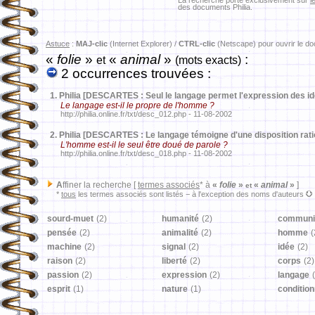
La recherche porte exclusivement sur
l
des documents Philia.
Astuce
:
MAJ-clic
(Internet Explorer) /
CTRL-clic
(Netscape) pour ouvrir le d
«
folie
»
«
animal
»
:
et
(mots exacts)
2 occurrences trouvées :
1.
Philia [DESCARTES : Seul le langage permet l'expression des i
Le langage est-il le propre de l'homme ?
http://philia.online.fr/txt/desc_012.php - 11-08-2002
2.
Philia [DESCARTES : Le langage témoigne d'une disposition rati
L'homme est-il le seul être doué de parole ?
http://philia.online.fr/txt/desc_018.php - 11-08-2002
A
ffiner la recherche [
termes associés
* à
«
folie
»
«
animal
»
]
et
*
tous
les termes associés sont listés − à l'exception des noms d'auteurs
sourd-muet
(2)
humanité
(2)
communi
pensée
(2)
animalité
(2)
homme
(
machine
(2)
signal
(2)
idée
(2)
raison
(2)
liberté
(2)
corps
(2)
passion
(2)
expression
(2)
langage
esprit
(1)
nature
(1)
conditio