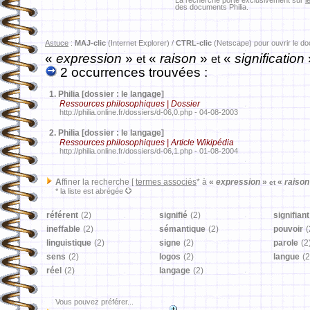
La recherche porte exclusivement sur
l
des documents Philia.
Astuce
:
MAJ-clic
(Internet Explorer) /
CTRL-clic
(Netscape) pour ouvrir le d
«
expression
»
«
raison
»
«
signification
et
et
2 occurrences trouvées :
1.
Philia [dossier : le langage]
Ressources philosophiques | Dossier
http://philia.online.fr/dossiers/d-06,0.php - 04-08-2003
2.
Philia [dossier : le langage]
Ressources philosophiques | Article Wikipédia
http://philia.online.fr/dossiers/d-06,1.php - 01-08-2004
A
ffiner la recherche [
termes associés
* à
«
expression
»
«
raiso
et
* la liste est abrégée
référent
(2)
signifié
(2)
signifiant
ineffable
(2)
sémantique
(2)
pouvoir
(
linguistique
(2)
signe
(2)
parole
(2
sens
(2)
logos
(2)
langue
(2
réel
(2)
langage
(2)
Vous pouvez préférer...