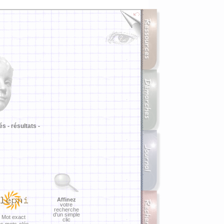
i
és -
résultats -
Affinez
votre
recherche
d'un simple
Mot exact
clic