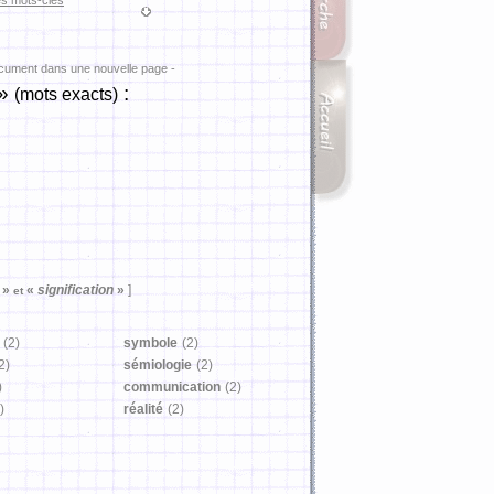
es mots-clés
ocument dans une nouvelle page -
»
:
(mots exacts)
n
»
«
signification
»
]
et
(2)
symbole
(2)
2)
sémiologie
(2)
)
communication
(2)
)
réalité
(2)