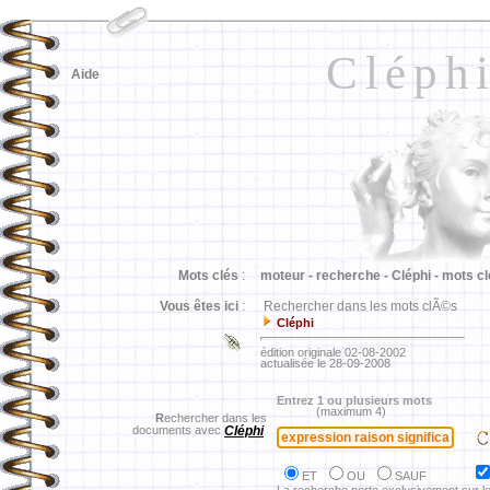
Cléph
Aide
Mots clés
:
moteur -
recherche -
Cléphi -
mots cl
Vous êtes ici
:
Rechercher dans les mots clÃ©s
Cléphi
édition originale 02-08-2002
actualisée le 28-09-2008
Entrez 1 ou plusieurs mots
(maximum 4)
R
echercher dans les
documents avec
Cléphi
ET
OU
SAUF