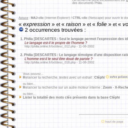
La recherche porte exclusivement sur
l
des documents Philia.
Astuce
:
MAJ-clic
(Internet Explorer) /
CTRL-clic
(Netscape) pour ouvrir le d
«
expression
»
«
raison
»
«
folie
»
«
vo
et
et
et
2 occurrences trouvées :
1.
Philia [DESCARTES : Seul le langage permet l'expression des i
Le langage est-il le propre de l'homme ?
http://philia.online.fr/txt/desc_012.php - 11-08-2002
2.
Philia [DESCARTES : Le langage témoigne d'une disposition rati
L'homme est-il le seul être doué de parole ?
http://philia.online.fr/txt/desc_018.php - 11-08-2002
Vous pouvez...
R
elancer la recherche,
textes avec un extrait
:
Cléphi
ou bien...
R
elancer la recherche sur un autre moteur interne :
Zoom
-
X-Rech
ou bien...
Lister la totalité des mots clés présents dans la base Cléphi