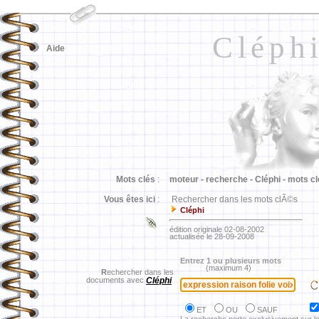
Cléph
Aide
Mots clés
:
moteur -
recherche -
Cléphi -
mots cl
Vous êtes ici
:
Rechercher dans les mots clÃ©s
Cléphi
édition originale 02-08-2002
actualisée le 28-09-2008
Entrez 1 ou plusieurs mots
(maximum 4)
R
echercher dans les
documents avec
Cléphi
ET
OU
SAUF