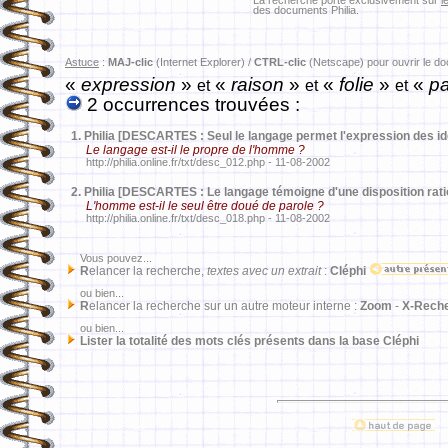
La recherche porte exclusivement sur
l
des documents Philia.
Astuce
:
MAJ-clic
(Internet Explorer) /
CTRL-clic
(Netscape) pour ouvrir le d
«
expression
»
«
raison
»
«
folie
»
«
pa
et
et
et
2 occurrences trouvées :
1.
Philia [DESCARTES : Seul le langage permet l'expression des i
Le langage est-il le propre de l'homme ?
http://philia.online.fr/txt/desc_012.php - 11-08-2002
2.
Philia [DESCARTES : Le langage témoigne d'une disposition rati
L'homme est-il le seul être doué de parole ?
http://philia.online.fr/txt/desc_018.php - 11-08-2002
Vous pouvez...
R
elancer la recherche,
textes avec un extrait
:
Cléphi
ou bien...
R
elancer la recherche sur un autre moteur interne :
Zoom
-
X-Rech
ou bien...
Lister la totalité des mots clés présents dans la base Cléphi