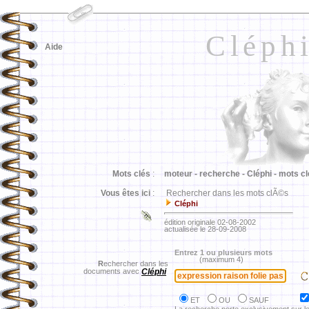
Cléph
Aide
Mots clés
:
moteur -
recherche -
Cléphi -
mots cl
Vous êtes ici
:
Rechercher dans les mots clÃ©s
Cléphi
édition originale 02-08-2002
actualisée le 28-09-2008
Entrez 1 ou plusieurs mots
(maximum 4)
R
echercher dans les
documents avec
Cléphi
ET
OU
SAUF