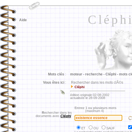
Cléph
Aide
Mots clés
:
moteur -
recherche -
Cléphi -
mots cl
Vous êtes ici
:
Rechercher dans les mots clÃ©s
Cléphi
édition originale 02-08-2002
actualisée le 28-09-2008
Entrez 1 ou plusieurs mots
(maximum 4)
R
echercher dans les
documents avec
Cléphi
ET
OU
SAUF