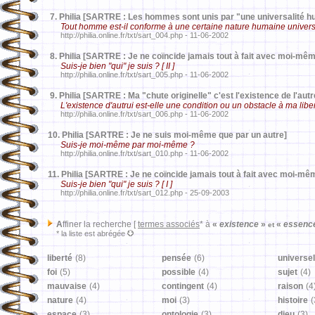
7.
Philia [SARTRE : Les hommes sont unis par "une universalité h
Tout homme est-il conforme à une certaine nature humaine universe
http://philia.online.fr/txt/sart_004.php - 11-06-2002
8.
Philia [SARTRE : Je ne coïncide jamais tout à fait avec moi-même
Suis-je bien "qui" je suis ? [ II ]
http://philia.online.fr/txt/sart_005.php - 11-06-2002
9.
Philia [SARTRE : Ma "chute originelle" c'est l'existence de l'autr
L'existence d'autrui est-elle une condition ou un obstacle à ma libe
http://philia.online.fr/txt/sart_006.php - 11-06-2002
10.
Philia [SARTRE : Je ne suis moi-même que par un autre]
Suis-je moi-même par moi-même ?
http://philia.online.fr/txt/sart_010.php - 11-06-2002
11.
Philia [SARTRE : Je ne coïncide jamais tout à fait avec moi-mêm
Suis-je bien "qui" je suis ? [ I ]
http://philia.online.fr/txt/sart_012.php - 25-09-2003
A
ffiner la recherche [
termes associés
* à
«
existence
»
«
essenc
et
* la liste est abrégée
liberté
(8)
pensée
(6)
universel
foi
(5)
possible
(4)
sujet
(4)
mauvaise
(4)
contingent
(4)
raison
(4
nature
(4)
moi
(3)
histoire
(
espace
(3)
ontologie
(3)
dieu
(3)