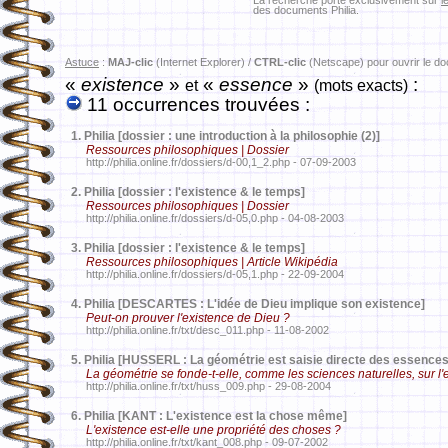
La recherche porte exclusivement sur
l
des documents Philia.
Astuce
:
MAJ-clic
(Internet Explorer) /
CTRL-clic
(Netscape) pour ouvrir le d
«
existence
»
«
essence
»
:
et
(mots exacts)
11 occurrences trouvées :
1.
Philia [dossier : une introduction à la philosophie (2)]
Ressources philosophiques | Dossier
http://philia.online.fr/dossiers/d-00,1_2.php - 07-09-2003
2.
Philia [dossier : l'existence & le temps]
Ressources philosophiques | Dossier
http://philia.online.fr/dossiers/d-05,0.php - 04-08-2003
3.
Philia [dossier : l'existence & le temps]
Ressources philosophiques | Article Wikipédia
http://philia.online.fr/dossiers/d-05,1.php - 22-09-2004
4.
Philia [DESCARTES : L'idée de Dieu implique son existence]
Peut-on prouver l'existence de Dieu ?
http://philia.online.fr/txt/desc_011.php - 11-08-2002
5.
Philia [HUSSERL : La géométrie est saisie directe des essences p
La géométrie se fonde-t-elle, comme les sciences naturelles, sur l
http://philia.online.fr/txt/huss_009.php - 29-08-2004
6.
Philia [KANT : L'existence est la chose même]
L'existence est-elle une propriété des choses ?
http://philia.online.fr/txt/kant_008.php - 09-07-2002