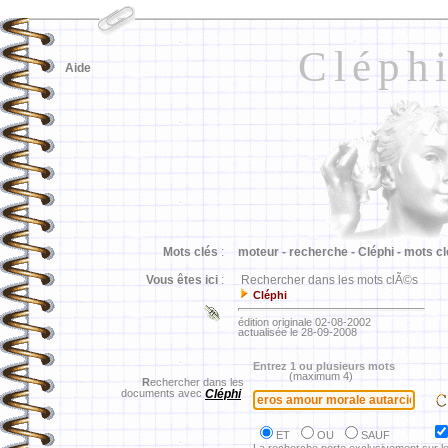
Cléph
Aide
Mots clés
:
moteur -
recherche -
Cléphi -
mots cl
Vous êtes ici
:
Rechercher dans les mots clÃ©s
Cléphi
édition originale 02-08-2002
actualisée le 28-09-2008
Entrez 1 ou plusieurs mots
(maximum 4)
R
echercher dans les
documents avec
Cléphi
ET
OU
SAUF