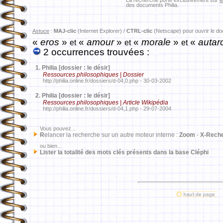
La recherche porte exclusivement sur
l
des documents Philia.
Astuce
:
MAJ-clic
(Internet Explorer) /
CTRL-clic
(Netscape) pour ouvrir le d
«
eros
»
«
amour
»
«
morale
»
«
autar
et
et
et
2 occurrences trouvées :
1.
Philia [dossier : le désir]
Ressources philosophiques | Dossier
http://philia.online.fr/dossiers/d-04,0.php - 30-03-2002
2.
Philia [dossier : le désir]
Ressources philosophiques | Article Wikipédia
http://philia.online.fr/dossiers/d-04,1.php - 29-07-2004
Vous pouvez...
R
elancer la recherche sur un autre moteur interne :
Zoom
-
X-Rech
ou bien...
Lister la totalité des mots clés présents dans la base Cléphi