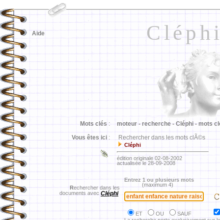
Cléph
Aide
Mots clés
:
moteur -
recherche -
Cléphi -
mots cl
Vous êtes ici
:
Rechercher dans les mots clÃ©s
Cléphi
édition originale 02-08-2002
actualisée le 28-09-2008
Entrez 1 ou plusieurs mots
(maximum 4)
R
echercher dans les
documents avec
Cléphi
ET
OU
SAUF