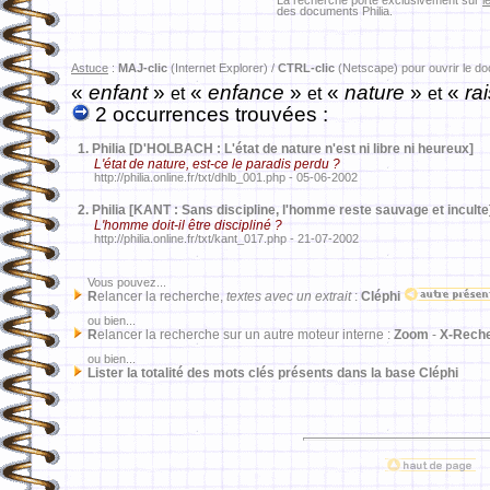
La recherche porte exclusivement sur
l
des documents Philia.
Astuce
:
MAJ-clic
(Internet Explorer) /
CTRL-clic
(Netscape) pour ouvrir le d
«
enfant
»
«
enfance
»
«
nature
»
«
ra
et
et
et
2 occurrences trouvées :
1.
Philia [D'HOLBACH : L'état de nature n'est ni libre ni heureux]
L'état de nature, est-ce le paradis perdu ?
http://philia.online.fr/txt/dhlb_001.php - 05-06-2002
2.
Philia [KANT : Sans discipline, l'homme reste sauvage et inculte
L'homme doit-il être discipliné ?
http://philia.online.fr/txt/kant_017.php - 21-07-2002
Vous pouvez...
R
elancer la recherche,
textes avec un extrait
:
Cléphi
ou bien...
R
elancer la recherche sur un autre moteur interne :
Zoom
-
X-Rech
ou bien...
Lister la totalité des mots clés présents dans la base Cléphi