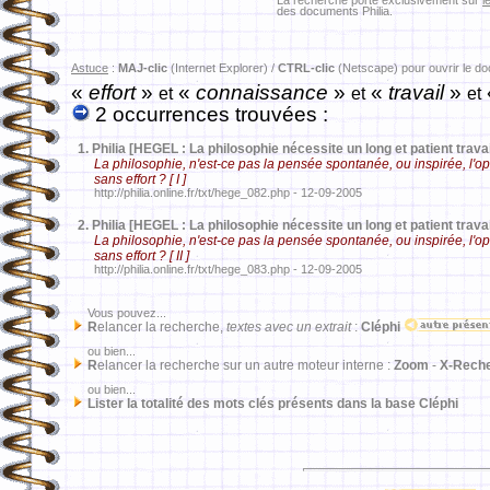
La recherche porte exclusivement sur
l
des documents Philia.
Astuce
:
MAJ-clic
(Internet Explorer) /
CTRL-clic
(Netscape) pour ouvrir le d
«
effort
»
«
connaissance
»
«
travail
»
et
et
et
2 occurrences trouvées :
1.
Philia [HEGEL : La philosophie nécessite un long et patient travai
La philosophie, n'est-ce pas la pensée spontanée, ou inspirée, l'
sans effort ? [ I ]
http://philia.online.fr/txt/hege_082.php - 12-09-2005
2.
Philia [HEGEL : La philosophie nécessite un long et patient travai
La philosophie, n'est-ce pas la pensée spontanée, ou inspirée, l'
sans effort ? [ II ]
http://philia.online.fr/txt/hege_083.php - 12-09-2005
Vous pouvez...
R
elancer la recherche,
textes avec un extrait
:
Cléphi
ou bien...
R
elancer la recherche sur un autre moteur interne :
Zoom
-
X-Rech
ou bien...
Lister la totalité des mots clés présents dans la base Cléphi