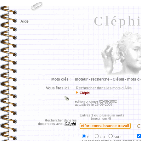
Cléph
Aide
Mots clés
:
moteur -
recherche -
Cléphi -
mots cl
Vous êtes ici
:
Rechercher dans les mots clÃ©s
Cléphi
édition originale 02-08-2002
actualisée le 28-09-2008
Entrez 1 ou plusieurs mots
(maximum 4)
R
echercher dans les
documents avec
Cléphi
ET
OU
SAUF