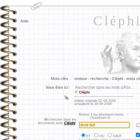
Cléph
Aide
Mots clés
:
moteur -
recherche -
Cléphi -
mots cl
Vous êtes ici
:
Rechercher dans les mots clÃ©s
Cléphi
édition originale 02-08-2002
actualisée le 28-09-2008
Entrez 1 ou plusieurs mots
(maximum 4)
R
echercher dans les
documents avec
Cléphi
ET
OU
SAUF