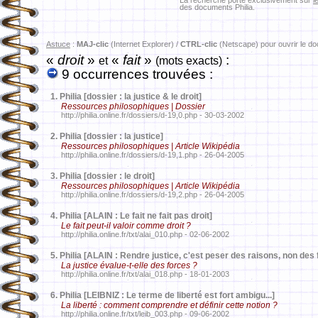
La recherche porte exclusivement sur
l
des documents Philia.
Astuce
:
MAJ-clic
(Internet Explorer) /
CTRL-clic
(Netscape) pour ouvrir le d
«
droit
»
«
fait
»
:
et
(mots exacts)
9 occurrences trouvées :
1.
Philia [dossier : la justice & le droit]
Ressources philosophiques | Dossier
http://philia.online.fr/dossiers/d-19,0.php - 30-03-2002
2.
Philia [dossier : la justice]
Ressources philosophiques | Article Wikipédia
http://philia.online.fr/dossiers/d-19,1.php - 26-04-2005
3.
Philia [dossier : le droit]
Ressources philosophiques | Article Wikipédia
http://philia.online.fr/dossiers/d-19,2.php - 26-04-2005
4.
Philia [ALAIN : Le fait ne fait pas droit]
Le fait peut-il valoir comme droit ?
http://philia.online.fr/txt/alai_010.php - 02-06-2002
5.
Philia [ALAIN : Rendre justice, c'est peser des raisons, non des f
La justice évalue-t-elle des forces ?
http://philia.online.fr/txt/alai_018.php - 18-01-2003
6.
Philia [LEIBNIZ : Le terme de liberté est fort ambigu...]
La liberté : comment comprendre et définir cette notion ?
http://philia.online.fr/txt/leib_003.php - 09-06-2002