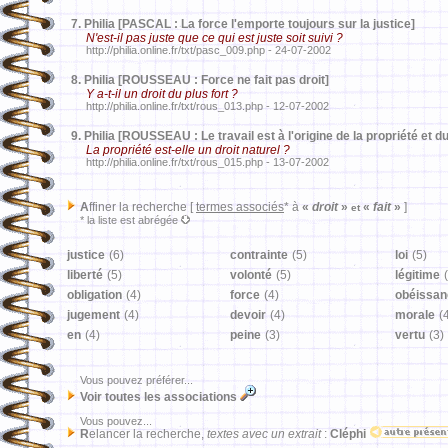
7.
Philia [PASCAL : La force l'emporte toujours sur la justice]
N'est-il pas juste que ce qui est juste soit suivi ?
http://philia.online.fr/txt/pasc_009.php - 24-07-2002
8.
Philia [ROUSSEAU : Force ne fait pas droit]
Y a-t-il un droit du plus fort ?
http://philia.online.fr/txt/rous_013.php - 12-07-2002
9.
Philia [ROUSSEAU : Le travail est à l'origine de la propriété et du
La propriété est-elle un droit naturel ?
http://philia.online.fr/txt/rous_015.php - 13-07-2002
A
ffiner la recherche [
termes associés
* à
«
droit
»
«
fait
»
]
et
* la liste est abrégée
justice
(6)
contrainte
(5)
loi
(5)
liberté
(5)
volonté
(5)
légitime
obligation
(4)
force
(4)
obéissan
jugement
(4)
devoir
(4)
morale
(
en
(4)
peine
(3)
vertu
(3)
Vous pouvez préférer...
Voir toutes les associations
Vous pouvez...
R
elancer la recherche,
textes avec un extrait
:
Cléphi