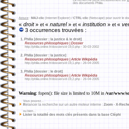
La recherche porte exclusivement sur
l
des documents Philia.
Astuce
:
MAJ-clic
(Internet Explorer) /
CTRL-clic
(Netscape) pour ouvrir le d
«
droit
»
«
naturel
»
«
institution
»
«
ver
et
et
et
3 occurrences trouvées :
1.
Philia [dossier : la justice & le droit]
Ressources philosophiques | Dossier
http://philia.online.fr/dossiers/d-19,0.php - 30-03-2002
2.
Philia [dossier : la justice]
Ressources philosophiques | Article Wikipédia
http://philia.online.fr/dossiers/d-19,1.php - 26-04-2005
3.
Philia [dossier : le droit]
Ressources philosophiques | Article Wikipédia
http://philia.online.fr/dossiers/d-19,2.php - 26-04-2005
Warning
: fopen(): file size is limited to 10M in
/var/www/sd
Vous pouvez...
R
elancer la recherche sur un autre moteur interne :
Zoom
-
X-Rech
ou bien...
Lister la totalité des mots clés présents dans la base Cléphi