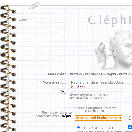
Cléph
Aide
Mots clés
:
moteur -
recherche -
Cléphi -
mots cl
Vous êtes ici
:
Rechercher dans les mots clÃ©s
Cléphi
édition originale 02-08-2002
actualisée le 28-09-2008
Entrez 1 ou plusieurs mots
(maximum 4)
R
echercher dans les
documents avec
Cléphi
ET
OU
SAUF