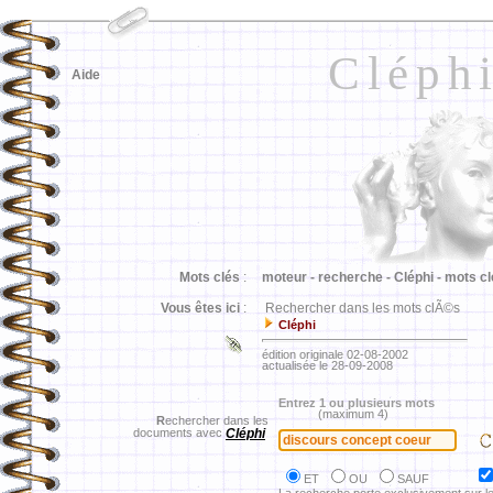
Cléph
Aide
Mots clés
:
moteur -
recherche -
Cléphi -
mots cl
Vous êtes ici
:
Rechercher dans les mots clÃ©s
Cléphi
édition originale 02-08-2002
actualisée le 28-09-2008
Entrez 1 ou plusieurs mots
(maximum 4)
R
echercher dans les
documents avec
Cléphi
ET
OU
SAUF