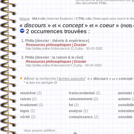
La recherche porte exclusivement sur
l
des documents Philia.
Astuce
:
MAJ-clic
(Internet Explorer) /
CTRL-clic
(Netscape) pour ouvrir le d
«
discours
»
«
concept
»
«
coeur
»
et
et
(mots 
2 occurrences trouvées :
1.
Philia [dossier : théorie & expérience]
Ressources philosophiques | Dossier
http://philia.online.fr/dossiers/d-11,0.php - 30-03-2002
2.
Philia [dossier : la raison & le réel]
Ressources philosophiques | Dossier
http://philia.online.fr/dossiers/d-C,0.php - 30-03-2002
A
ffiner la recherche [
termes associés
* à
«
discours
»
«
concept
et
* la liste est abrégée
noumène
(2)
transcendantal
(2)
postulat
raison
(2)
raisonnement
(2)
axiome
(
irrationnel
(2)
foi
(2)
sensibilit
logos
(2)
analyse
(2)
entende
vérité
(2)
connaissance
(2)
sensible
Vous pouvez préférer...