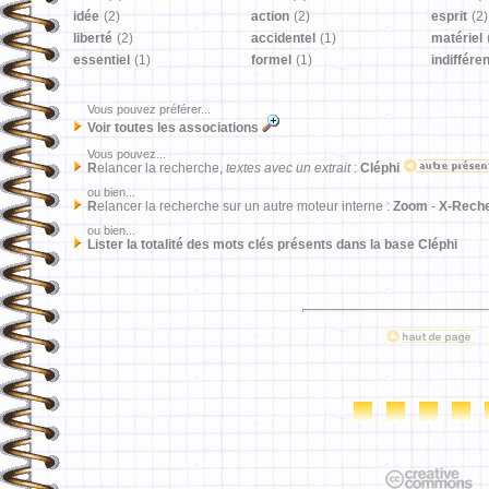
idée
(2)
action
(2)
esprit
(2)
liberté
(2)
accidentel
(1)
matériel
essentiel
(1)
formel
(1)
indiffére
Vous pouvez préférer...
Voir toutes les associations
Vous pouvez...
R
elancer la recherche,
textes avec un extrait
:
Cléphi
ou bien...
R
elancer la recherche sur un autre moteur interne :
Zoom
-
X-Rech
ou bien...
Lister la totalité des mots clés présents dans la base Cléphi