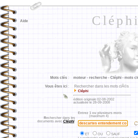
Cléph
Aide
Mots clés
:
moteur -
recherche -
Cléphi -
mots cl
Vous êtes ici
:
Rechercher dans les mots clÃ©s
Cléphi
édition originale 02-08-2002
actualisée le 28-09-2008
Entrez 1 ou plusieurs mots
(maximum 4)
R
echercher dans les
documents avec
Cléphi
ET
OU
SAUF