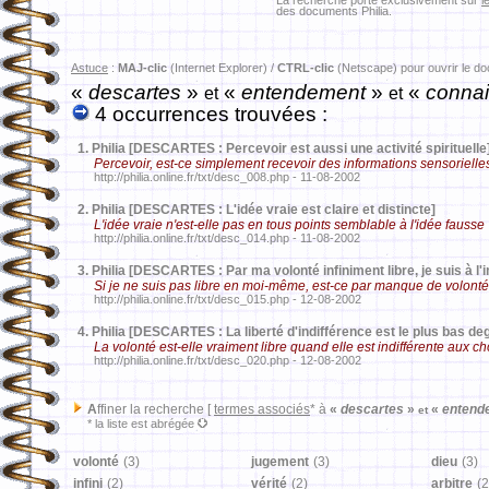
La recherche porte exclusivement sur
l
des documents Philia.
Astuce
:
MAJ-clic
(Internet Explorer) /
CTRL-clic
(Netscape) pour ouvrir le d
«
descartes
»
«
entendement
»
«
connai
et
et
4 occurrences trouvées :
1.
Philia [DESCARTES : Percevoir est aussi une activité spirituelle
Percevoir, est-ce simplement recevoir des informations sensorielle
http://philia.online.fr/txt/desc_008.php - 11-08-2002
2.
Philia [DESCARTES : L'idée vraie est claire et distincte]
L'idée vraie n'est-elle pas en tous points semblable à l'idée fausse
http://philia.online.fr/txt/desc_014.php - 11-08-2002
3.
Philia [DESCARTES : Par ma volonté infiniment libre, je suis à l
Si je ne suis pas libre en moi-même, est-ce par manque de volonté
http://philia.online.fr/txt/desc_015.php - 12-08-2002
4.
Philia [DESCARTES : La liberté d'indifférence est le plus bas degr
La volonté est-elle vraiment libre quand elle est indifférente aux c
http://philia.online.fr/txt/desc_020.php - 12-08-2002
A
ffiner la recherche [
termes associés
* à
«
descartes
»
«
entend
et
* la liste est abrégée
volonté
(3)
jugement
(3)
dieu
(3)
infini
(2)
vérité
(2)
arbitre
(2