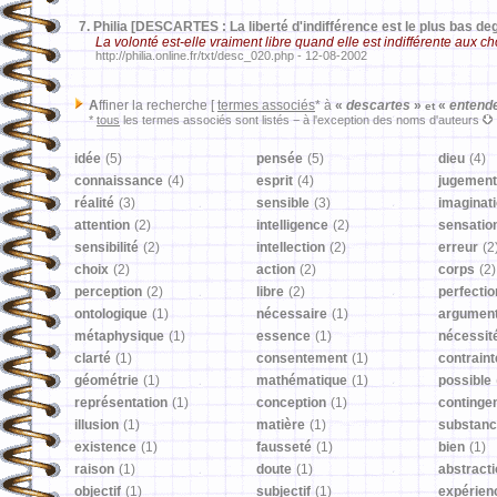
7.
Philia [DESCARTES : La liberté d'indifférence est le plus bas degr
La volonté est-elle vraiment libre quand elle est indifférente aux c
http://philia.online.fr/txt/desc_020.php - 12-08-2002
A
ffiner la recherche [
termes associés
* à
«
descartes
»
«
entend
et
*
tous
les termes associés sont listés − à l'exception des noms d'auteurs
idée
(5)
pensée
(5)
dieu
(4)
connaissance
(4)
esprit
(4)
jugement
réalité
(3)
sensible
(3)
imaginat
attention
(2)
intelligence
(2)
sensatio
sensibilité
(2)
intellection
(2)
erreur
(2
choix
(2)
action
(2)
corps
(2)
perception
(2)
libre
(2)
perfectio
ontologique
(1)
nécessaire
(1)
argumen
métaphysique
(1)
essence
(1)
nécessit
clarté
(1)
consentement
(1)
contraint
géométrie
(1)
mathématique
(1)
possible
représentation
(1)
conception
(1)
continge
illusion
(1)
matière
(1)
substan
existence
(1)
fausseté
(1)
bien
(1)
raison
(1)
doute
(1)
abstract
objectif
(1)
subjectif
(1)
expérien