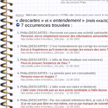
La recherche porte exclusivement sur
l
des documents Philia.
Astuce
:
MAJ-clic
(Internet Explorer) /
CTRL-clic
(Netscape) pour ouvrir le d
«
descartes
»
«
entendement
»
et
(mots exacts
7 occurrences trouvées :
1.
Philia [DESCARTES : Percevoir est aussi une activité spirituelle
Percevoir, est-ce simplement recevoir des informations sensorielle
http://philia.online.fr/txt/desc_008.php - 11-08-2002
2.
Philia [DESCARTES : C'est l'entendement qui corrige les erreur
Est-ce à l'expérience qu'il revient de corriger les erreurs des sens 
http://philia.online.fr/txt/desc_009.php - 11-08-2002
3.
Philia [DESCARTES : L'idée de Dieu implique son existence]
Peut-on prouver l'existence de Dieu ?
http://philia.online.fr/txt/desc_011.php - 11-08-2002
4.
Philia [DESCARTES : La pensée pure est conceptuelle]
Pensons-nous en images ?
http://philia.online.fr/txt/desc_013.php - 11-08-2002
5.
Philia [DESCARTES : L'idée vraie est claire et distincte]
L'idée vraie n'est-elle pas en tous points semblable à l'idée fausse
http://philia.online.fr/txt/desc_014.php - 11-08-2002
6.
Philia [DESCARTES : Par ma volonté infiniment libre, je suis à l
Si je ne suis pas libre en moi-même, est-ce par manque de volonté
http://philia.online.fr/txt/desc_015.php - 12-08-2002