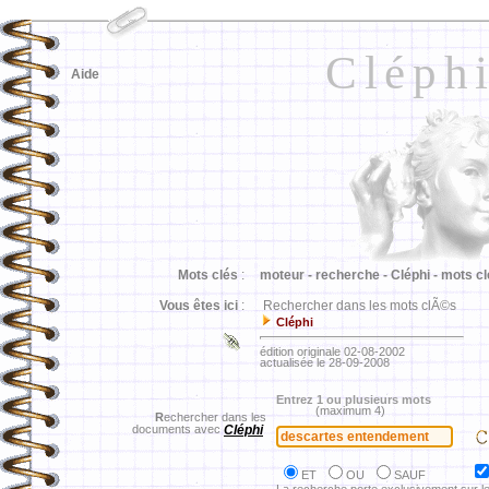
Cléph
Aide
Mots clés
:
moteur -
recherche -
Cléphi -
mots cl
Vous êtes ici
:
Rechercher dans les mots clÃ©s
Cléphi
édition originale 02-08-2002
actualisée le 28-09-2008
Entrez 1 ou plusieurs mots
(maximum 4)
R
echercher dans les
documents avec
Cléphi
ET
OU
SAUF