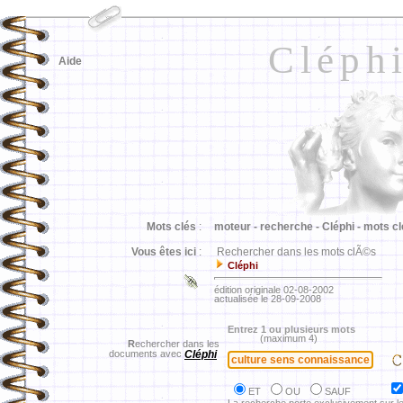
Cléph
Aide
Mots clés
:
moteur -
recherche -
Cléphi -
mots cl
Vous êtes ici
:
Rechercher dans les mots clÃ©s
Cléphi
édition originale 02-08-2002
actualisée le 28-09-2008
Entrez 1 ou plusieurs mots
(maximum 4)
R
echercher dans les
documents avec
Cléphi
ET
OU
SAUF