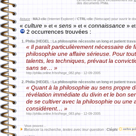
La recherche porte exclusivement sur
l
des documents Philia.
Astuce
:
MAJ-clic
(Internet Explorer) /
CTRL-clic
(Netscape) pour ouvrir le d
«
culture
»
«
sens
»
«
connaissance
»
et
et
et
2 occurrences trouvées :
1.
Philia [HEGEL : La philosophie nécessite un long et patient travai
« Il paraît particulièrement nécessaire de 
philosophie une affaire sérieuse. Pour tout
talents, les techniques, prévaut la convic
sans se… »
http://philia.online.fr/txt/hege_082.php - 12-09-2005
2.
Philia [HEGEL : La philosophie nécessite un long et patient travai
« Quant à la philosophie au sens propre 
révélation immédiate du divin et le bon se
de se cultiver avec la philosophie ou une 
considèrent… »
http://philia.online.fr/txt/hege_083.php - 12-09-2005
Vous pouvez...
R
elancer la recherche,
textes avec leur question
:
Cléphi