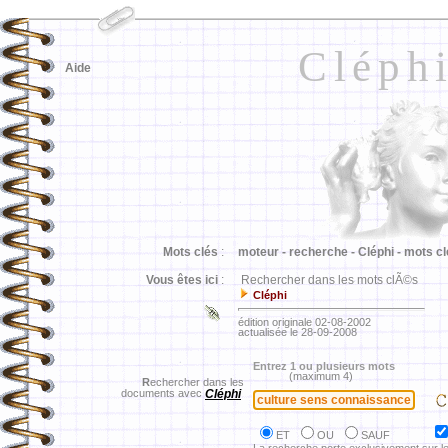
Cléph
Aide
Mots clés
:
moteur -
recherche -
Cléphi -
mots cl
Vous êtes ici
:
Rechercher dans les mots clÃ©s
Cléphi
édition originale 02-08-2002
actualisée le 28-09-2008
Entrez 1 ou plusieurs mots
(maximum 4)
R
echercher dans les
documents avec
Cléphi
ET
OU
SAUF