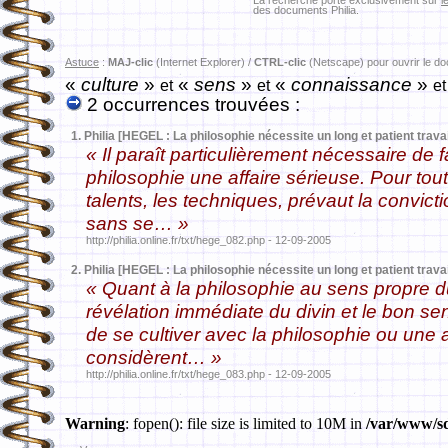
La recherche porte exclusivement sur
l
des documents Philia.
Astuce
:
MAJ-clic
(Internet Explorer) /
CTRL-clic
(Netscape) pour ouvrir le d
«
culture
»
«
sens
»
«
connaissance
»
et
et
et
2 occurrences trouvées :
1.
Philia [HEGEL : La philosophie nécessite un long et patient travai
« Il paraît particulièrement nécessaire de 
philosophie une affaire sérieuse. Pour tout
talents, les techniques, prévaut la convic
sans se… »
http://philia.online.fr/txt/hege_082.php - 12-09-2005
2.
Philia [HEGEL : La philosophie nécessite un long et patient travai
« Quant à la philosophie au sens propre 
révélation immédiate du divin et le bon se
de se cultiver avec la philosophie ou une 
considèrent… »
http://philia.online.fr/txt/hege_083.php - 12-09-2005
Warning
: fopen(): file size is limited to 10M in
/var/www/sd