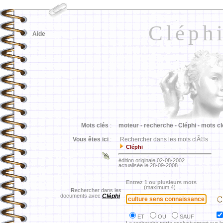
Cléph
Aide
Mots clés
:
moteur -
recherche -
Cléphi -
mots cl
Vous êtes ici
:
Rechercher dans les mots clÃ©s
Cléphi
édition originale 02-08-2002
actualisée le 28-09-2008
Entrez 1 ou plusieurs mots
(maximum 4)
R
echercher dans les
documents avec
Cléphi
ET
OU
SAUF