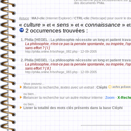
La recherche porte exclusivement sur
l
des documents Philia.
Astuce
:
MAJ-clic
(Internet Explorer) /
CTRL-clic
(Netscape) pour ouvrir le d
«
culture
»
«
sens
»
«
connaissance
»
et
et
et
2 occurrences trouvées :
1.
Philia [HEGEL : La philosophie nécessite un long et patient travai
La philosophie, n'est-ce pas la pensée spontanée, ou inspirée, l'
sans effort ? [ I ]
http://philia.online.fr/txt/hege_082.php - 12-09-2005
2.
Philia [HEGEL : La philosophie nécessite un long et patient travai
La philosophie, n'est-ce pas la pensée spontanée, ou inspirée, l'
sans effort ? [ II ]
http://philia.online.fr/txt/hege_083.php - 12-09-2005
Vous pouvez...
R
elancer la recherche,
textes avec un extrait
:
Cléphi
ou bien...
R
elancer la recherche sur un autre moteur interne :
Zoom
-
X-Rech
ou bien...
Lister la totalité des mots clés présents dans la base Cléphi