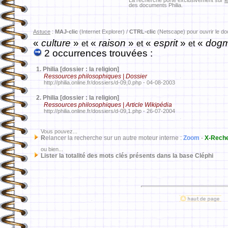
La recherche porte exclusivement sur
l
des documents Philia.
Astuce
:
MAJ-clic
(Internet Explorer) /
CTRL-clic
(Netscape) pour ouvrir le d
«
culture
»
«
raison
»
«
esprit
»
«
dog
et
et
et
2 occurrences trouvées :
1.
Philia [dossier : la religion]
Ressources philosophiques | Dossier
http://philia.online.fr/dossiers/d-09,0.php - 04-08-2003
2.
Philia [dossier : la religion]
Ressources philosophiques | Article Wikipédia
http://philia.online.fr/dossiers/d-09,1.php - 26-07-2004
Vous pouvez...
R
elancer la recherche sur un autre moteur interne :
Zoom
-
X-Rech
ou bien...
Lister la totalité des mots clés présents dans la base Cléphi