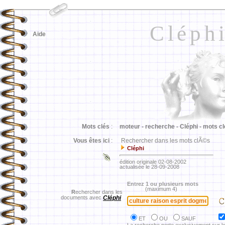
Cléph
Aide
Mots clés
:
moteur -
recherche -
Cléphi -
mots cl
Vous êtes ici
:
Rechercher dans les mots clÃ©s
Cléphi
édition originale 02-08-2002
actualisée le 28-09-2008
Entrez 1 ou plusieurs mots
(maximum 4)
R
echercher dans les
documents avec
Cléphi
ET
OU
SAUF