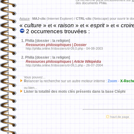
La recherche porte exclusivement sur
l
des documents Philia.
Astuce
:
MAJ-clic
(Internet Explorer) /
CTRL-clic
(Netscape) pour ouvrir le d
«
culture
»
«
raison
»
«
esprit
»
«
croir
et
et
et
2 occurrences trouvées :
1.
Philia [dossier : la religion]
Ressources philosophiques | Dossier
http://philia.online.fr/dossiers/d-09,0.php - 04-08-2003
2.
Philia [dossier : la religion]
Ressources philosophiques | Article Wikipédia
http://philia.online.fr/dossiers/d-09,1.php - 26-07-2004
Vous pouvez...
R
elancer la recherche sur un autre moteur interne :
Zoom
-
X-Rech
ou bien...
Lister la totalité des mots clés présents dans la base Cléphi