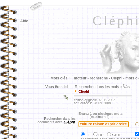
Cléph
Aide
Mots clés
:
moteur -
recherche -
Cléphi -
mots cl
Vous êtes ici
:
Rechercher dans les mots clÃ©s
Cléphi
édition originale 02-08-2002
actualisée le 28-09-2008
Entrez 1 ou plusieurs mots
(maximum 4)
R
echercher dans les
documents avec
Cléphi
ET
OU
SAUF