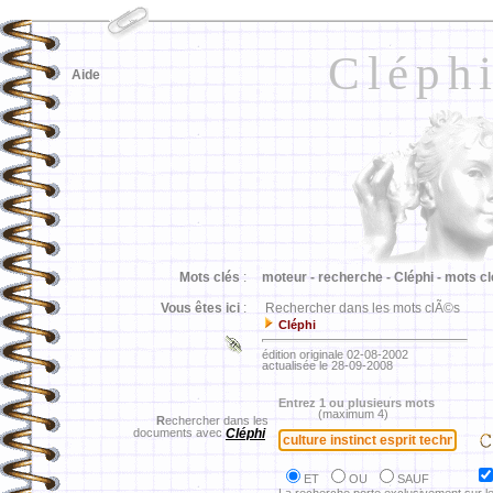
Cléph
Aide
Mots clés
:
moteur -
recherche -
Cléphi -
mots cl
Vous êtes ici
:
Rechercher dans les mots clÃ©s
Cléphi
édition originale 02-08-2002
actualisée le 28-09-2008
Entrez 1 ou plusieurs mots
(maximum 4)
R
echercher dans les
documents avec
Cléphi
ET
OU
SAUF