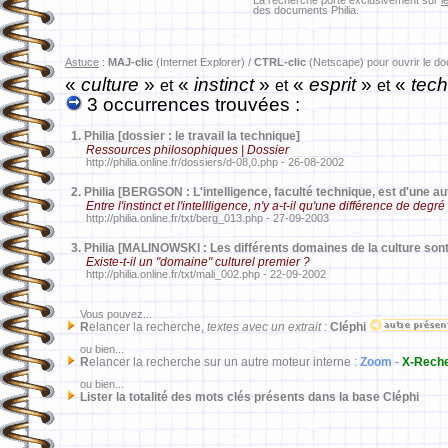
La recherche porte exclusivement sur
l
des documents Philia.
Astuce
:
MAJ-clic
(Internet Explorer) /
CTRL-clic
(Netscape) pour ouvrir le d
«
culture
»
«
instinct
»
«
esprit
»
«
tech
et
et
et
3 occurrences trouvées :
1.
Philia [dossier : le travail la technique]
Ressources philosophiques | Dossier
http://philia.online.fr/dossiers/d-08,0.php - 26-08-2002
2.
Philia [BERGSON : L'intelligence, faculté technique, est d'une aut
Entre l'instinct et l'intellligence, n'y a-t-il qu'une différence de degré
http://philia.online.fr/txt/berg_013.php - 27-09-2003
3.
Philia [MALINOWSKI : Les différents domaines de la culture sont
Existe-t-il un "domaine" culturel premier ?
http://philia.online.fr/txt/mali_002.php - 22-09-2002
Vous pouvez...
R
elancer la recherche,
textes avec un extrait
:
Cléphi
ou bien...
R
elancer la recherche sur un autre moteur interne :
Zoom
-
X-Rech
ou bien...
Lister la totalité des mots clés présents dans la base Cléphi