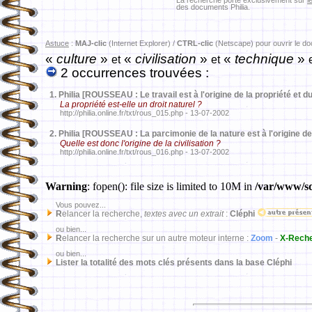
La recherche porte exclusivement sur
l
des documents Philia.
Astuce
:
MAJ-clic
(Internet Explorer) /
CTRL-clic
(Netscape) pour ouvrir le d
«
culture
»
«
civilisation
»
«
technique
»
et
et
2 occurrences trouvées :
1.
Philia [ROUSSEAU : Le travail est à l'origine de la propriété et du
La propriété est-elle un droit naturel ?
http://philia.online.fr/txt/rous_015.php - 13-07-2002
2.
Philia [ROUSSEAU : La parcimonie de la nature est à l'origine de l
Quelle est donc l'origine de la civilisation ?
http://philia.online.fr/txt/rous_016.php - 13-07-2002
Warning
: fopen(): file size is limited to 10M in
/var/www/sd
Vous pouvez...
R
elancer la recherche,
textes avec un extrait
:
Cléphi
ou bien...
R
elancer la recherche sur un autre moteur interne :
Zoom
-
X-Rech
ou bien...
Lister la totalité des mots clés présents dans la base Cléphi