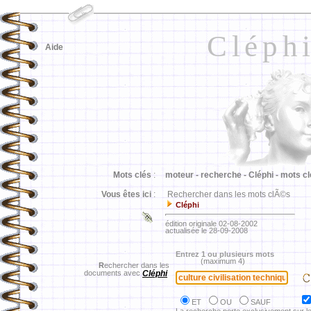
Cléph
Aide
Mots clés
:
moteur -
recherche -
Cléphi -
mots cl
Vous êtes ici
:
Rechercher dans les mots clÃ©s
Cléphi
édition originale 02-08-2002
actualisée le 28-09-2008
Entrez 1 ou plusieurs mots
(maximum 4)
R
echercher dans les
documents avec
Cléphi
ET
OU
SAUF