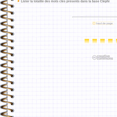
Lister la totalité des mots clés présents dans la base Cléphi