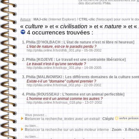
La recherche porte exclusivement sur
l
des documents Philia.
Astuce
:
MAJ-clic
(Internet Explorer) /
CTRL-clic
(Netscape) pour ouvrir le d
«
culture
»
«
civilisation
»
«
nature
»
«
et
et
et
4 occurrences trouvées :
1.
Philia [D'HOLBACH : L'état de nature n'est ni libre ni heureux]
L'état de nature, est-ce le paradis perdu ?
http://philia.online.fr/txt/dhlb_001.php - 05-06-2002
2.
Philia [KOJEVE : Le travail est une contrainte libératrice]
Le travail n'est-il qu'une servitude ?
http://philia.online.fr/txt/kojv_001.php - 14-08-2005
3.
Philia [MALINOWSKI : Les différents domaines de la culture sont
Existe-t-il un "domaine" culturel premier ?
http://philia.online.fr/txt/mali_002.php - 22-09-2002
4.
Philia [ROUSSEAU : L'homme est un animal perfectible]
L'homme est-il un animal comme les autres ?
http://philia.online.fr/txt/rous_018.php - 13-07-2002
Vous pouvez...
R
elancer la recherche,
textes avec un extrait
:
Cléphi
ou bien...
R
elancer la recherche sur un autre moteur interne :
Zoom
-
X-Rech
ou bien...