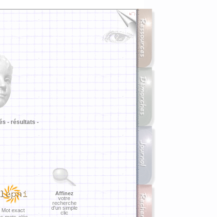
i
és -
résultats -
Affinez
votre
recherche
d'un simple
Mot exact
clic