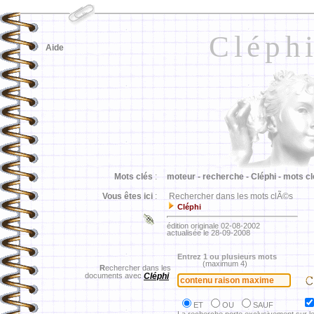
Cléph
Aide
Mots clés
:
moteur -
recherche -
Cléphi -
mots cl
Vous êtes ici
:
Rechercher dans les mots clÃ©s
Cléphi
édition originale 02-08-2002
actualisée le 28-09-2008
Entrez 1 ou plusieurs mots
(maximum 4)
R
echercher dans les
documents avec
Cléphi
ET
OU
SAUF