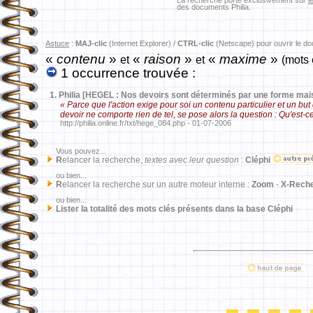
La recherche porte exclusivement sur
l
des documents Philia.
Astuce
:
MAJ-clic
(Internet Explorer) /
CTRL-clic
(Netscape) pour ouvrir le d
«
contenu
»
«
raison
»
«
maxime
»
et
et
(mots 
1 occurrence trouvée :
1.
Philia [HEGEL : Nos devoirs sont déterminés par une forme mai
« Parce que l'action exige pour soi un contenu particulier et un but 
devoir ne comporte rien de tel, se pose alors la question : Qu'est-
http://philia.online.fr/txt/hege_084.php - 01-07-2006
Vous pouvez...
R
elancer la recherche,
textes avec leur question
:
Cléphi
ou bien...
R
elancer la recherche sur un autre moteur interne :
Zoom
-
X-Rech
ou bien...
Lister la totalité des mots clés présents dans la base Cléphi