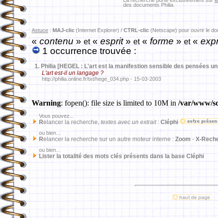
La recherche porte exclusivement sur
l
des documents Philia.
Astuce
:
MAJ-clic
(Internet Explorer) /
CTRL-clic
(Netscape) pour ouvrir le d
«
contenu
»
«
esprit
»
«
forme
»
«
expr
et
et
et
1 occurrence trouvée :
1.
Philia [HEGEL : L'art est la manifestion sensible des pensées un
L'art est-il un langage ?
http://philia.online.fr/txt/hege_034.php - 15-03-2003
Warning
: fopen(): file size is limited to 10M in
/var/www/sd
Vous pouvez...
R
elancer la recherche,
textes avec un extrait
:
Cléphi
ou bien...
R
elancer la recherche sur un autre moteur interne :
Zoom
-
X-Rech
ou bien...
Lister la totalité des mots clés présents dans la base Cléphi