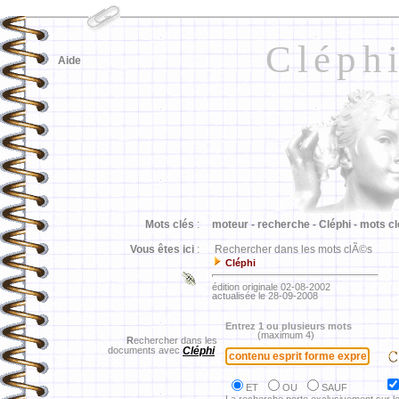
Cléph
Aide
Mots clés
:
moteur -
recherche -
Cléphi -
mots cl
Vous êtes ici
:
Rechercher dans les mots clÃ©s
Cléphi
édition originale 02-08-2002
actualisée le 28-09-2008
Entrez 1 ou plusieurs mots
(maximum 4)
R
echercher dans les
documents avec
Cléphi
ET
OU
SAUF