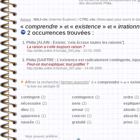
La recherche porte exclusivement sur
l
des documents Philia.
Astuce
:
MAJ-clic
(Internet Explorer) /
CTRL-clic
(Netscape) pour ouvrir le d
«
comprendre
»
«
existence
»
«
irrationn
et
et
2 occurrences trouvées :
1.
Philia [ALAIN : Exister, 'cela écrase toutes les raisons']
La raison a-t-elle toujours raison ?
http://philia.online.fr/txt/alai_043.php - 22-01-2005
2.
Philia [SARTRE : L'existence est radicalement contingente, injust
Peut-on tout expliquer, tout justifier ?
http://philia.online.fr/txt/sart_007.php - 14-08-2005
A
ffiner la recherche [
termes associés
* à
«
comprendre
»
«
exis
et
* la liste est abrégée
contingent
(2)
contingence
(2)
ordre
(2)
nécessaire
(2)
sens
(2)
expliquer
dieu
(1)
amour
(1)
absolu
(1
apparence
(1)
concret
(1)
absurde
nausée
(1)
gratuité
(1)
prise
(1)
Vous pouvez préférer...