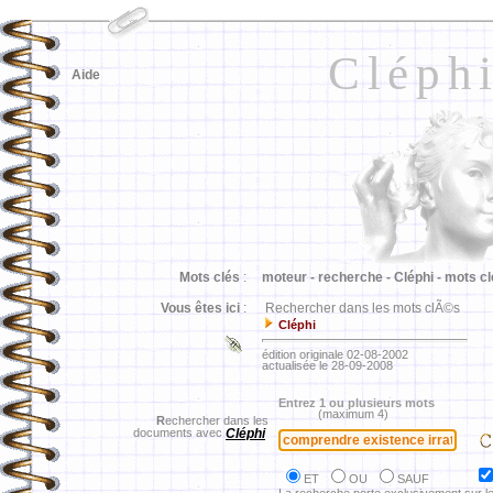
Cléph
Aide
Mots clés
:
moteur -
recherche -
Cléphi -
mots cl
Vous êtes ici
:
Rechercher dans les mots clÃ©s
Cléphi
édition originale 02-08-2002
actualisée le 28-09-2008
Entrez 1 ou plusieurs mots
(maximum 4)
R
echercher dans les
documents avec
Cléphi
ET
OU
SAUF