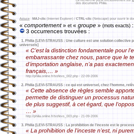
La recherche porte exclusivement sur
l
des documents Philia.
Astuce
:
MAJ-clic
(Internet Explorer) /
CTRL-clic
(Netscape) pour ouvrir le d
«
comportement
»
«
groupe
»
:
et
(mots exacts)
3 occurrences trouvées :
1.
Philia [LEVI-STRAUSS : Une culture est une solution collective 
universels]
« C’est la distinction fondamentale pour l
embarrassante chez nous, parce que le ter
d’importation anglaise, n’a pas exactemen
français,… »
http://philia.online.fr/txt/levs_002.php - 22-09-2006
2.
Philia [LEVI-STRAUSS : ce qui est universel, chez l'homme, relèv
« Cette absence de règles semble apporter 
permette de distinguer un processus natur
de plus suggestif, à cet égard, que l’opposit
… »
http://philia.online.fr/txt/levs_003.php - 21-09-2006
3.
Philia [LEVI-STRAUSS : La prohibition de l'inceste est le proce
« La prohibition de l’inceste n’est, ni purem