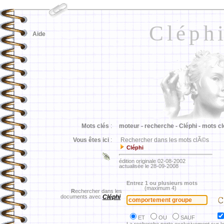
Cléph
Aide
Mots clés
:
moteur -
recherche -
Cléphi -
mots cl
Vous êtes ici
:
Rechercher dans les mots clÃ©s
Cléphi
édition originale 02-08-2002
actualisée le 28-09-2008
Entrez 1 ou plusieurs mots
(maximum 4)
R
echercher dans les
documents avec
Cléphi
ET
OU
SAUF