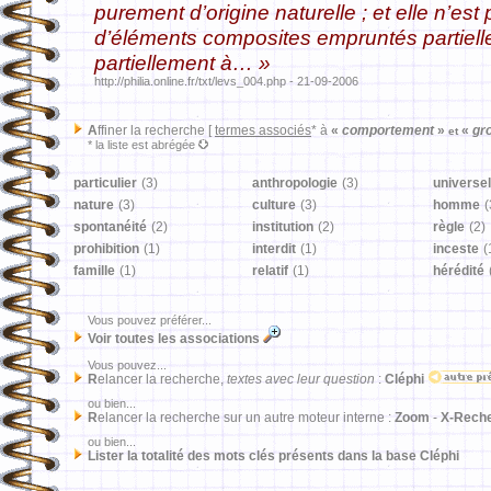
purement d’origine naturelle ; et elle n’es
d’éléments composites empruntés partielle
partiellement à… »
http://philia.online.fr/txt/levs_004.php - 21-09-2006
A
ffiner la recherche [
termes associés
* à
«
comportement
»
«
gr
et
* la liste est abrégée
particulier
(3)
anthropologie
(3)
universel
nature
(3)
culture
(3)
homme
(
spontanéité
(2)
institution
(2)
règle
(2)
prohibition
(1)
interdit
(1)
inceste
(
famille
(1)
relatif
(1)
hérédité
Vous pouvez préférer...
Voir toutes les associations
Vous pouvez...
R
elancer la recherche,
textes avec leur question
:
Cléphi
ou bien...
R
elancer la recherche sur un autre moteur interne :
Zoom
-
X-Rech
ou bien...
Lister la totalité des mots clés présents dans la base Cléphi