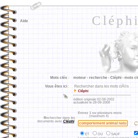
Cléph
Aide
Mots clés
:
moteur -
recherche -
Cléphi -
mots cl
Vous êtes ici
:
Rechercher dans les mots clÃ©s
Cléphi
édition originale 02-08-2002
actualisée le 28-09-2008
Entrez 1 ou plusieurs mots
(maximum 4)
R
echercher dans les
documents avec
Cléphi
ET
OU
SAUF