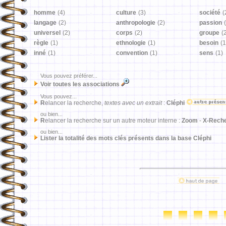
homme
(4)
culture
(3)
société
(
langage
(2)
anthropologie
(2)
passion
universel
(2)
corps
(2)
groupe
(
règle
(1)
ethnologie
(1)
besoin
(1
inné
(1)
convention
(1)
sens
(1)
Vous pouvez préférer...
Voir toutes les associations
Vous pouvez...
R
elancer la recherche,
textes avec un extrait
:
Cléphi
ou bien...
R
elancer la recherche sur un autre moteur interne :
Zoom
-
X-Rech
ou bien...
Lister la totalité des mots clés présents dans la base Cléphi