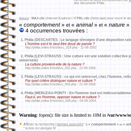
La recherche porte exclusivement sur
l
des documents Philia.
Astuce
:
MAJ-clic
(Internet Explorer) /
CTRL-clic
(Netscape) pour ouvrir le d
«
comportement
»
«
animal
»
«
nature
»
et
et
4 occurrences trouvées :
1.
Philia [DESCARTES : Le langage témoigne d'une disposition rati
L'homme est-il le seul être doué de parole ?
http://philia.online.fr/txt/desc_018.php - 11-08-2002
2.
Philia [LEVI-STRAUSS : Une culture est une solution collective 
universels]
La culture provient-elle de la nature ?
http://philia.online.fr/txt/levs_002.php - 22-09-2006
3.
Philia [LEVI-STRAUSS : ce qui est universel, chez l'homme, relèv
Par quel critère distinguer nature et culture ?
http://philia.online.fr/txt/levs_003.php - 21-09-2006
4.
Philia [MERLEAU-PONTY : En l'homme tout est indissociablement
Faut-il, en l'homme, opposer nature et culture ?
http://philia.online.fr/txt/merl_008.php - 04-09-2004
Warning
: fopen(): file size is limited to 10M in
/var/www/sd
A
ffiner la recherche [
termes associés
* à
«
comportement
»
«
an
et
* la liste est abrégée