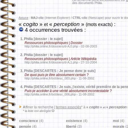
La recherche porte exclusivement sur
l
des documents Philia.
Astuce
:
MAJ-clic
(Internet Explorer) /
CTRL-clic
(Netscape) pour ouvrir le d
«
cogito
»
«
perception
»
:
et
(mots exacts)
4 occurrences trouvées :
1.
Philia [dossier : le sujet]
Ressources philosophiques | Dossier
http://philia.online.fr/dossiers/d-A,0.php - 02-08-2003
2.
Philia [dossier : le sujet]
Ressources philosophiques | Article Wikipédia
http://philia.online.fr/dossiers/d-A,1.php - 27-10-2004
3.
Philia [DESCARTES : Je pense donc je suis]
De quoi puis-je être absolument certain ?
http://philia.online.fr/txt/desc_003.php - 11-08-2002
4.
Philia [DESCARTES : Je suis, j'existe, vérité première de la pen
Puis-je accéder à une vérité absolument incontestable ?
http://philia.online.fr/txt/desc_006.php - 11-08-2002
A
ffiner la recherche [
termes associés
* à
«
cogito
»
«
perception
et
* la liste est abrégée
conscience
(4)
existence
(4)
moi
(4)
pensée
(4)
liberté
(3)
morale
(