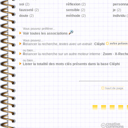
soi
(2)
réflexion
(2)
personn
fausseté
(2)
sensible
(2)
je
(2)
doute
(2)
méthode
(2)
individu
(
Vous pouvez préférer...
Voir toutes les associations
Vous pouvez...
R
elancer la recherche,
textes avec un extrait
:
Cléphi
ou bien...
R
elancer la recherche sur un autre moteur interne :
Zoom
-
X-Rech
ou bien...
Lister la totalité des mots clés présents dans la base Cléphi