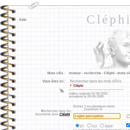
Cléph
Aide
Mots clés
:
moteur -
recherche -
Cléphi -
mots cl
Vous êtes ici
:
Rechercher dans les mots clÃ©s
Cléphi
édition originale 02-08-2002
actualisée le 28-09-2008
Entrez 1 ou plusieurs mots
(maximum 4)
R
echercher dans les
documents avec
Cléphi
ET
OU
SAUF