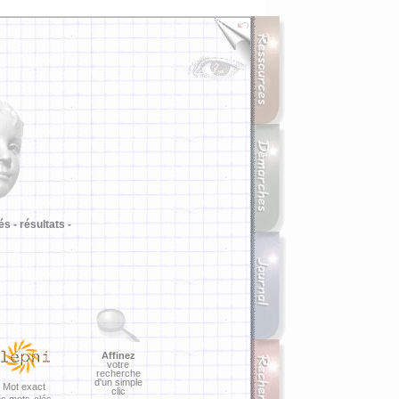
i
és -
résultats -
Affinez
votre
recherche
d'un simple
Mot exact
clic