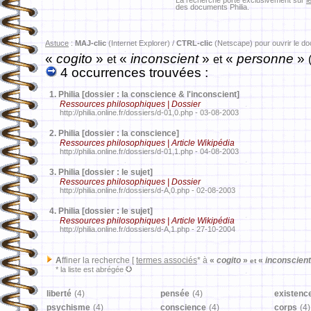
La recherche porte exclusivement sur
l
des documents Philia.
Astuce
:
MAJ-clic
(Internet Explorer) /
CTRL-clic
(Netscape) pour ouvrir le d
«
cogito
»
«
inconscient
»
«
personne
»
et
et
4 occurrences trouvées :
1.
Philia [dossier : la conscience & l'inconscient]
Ressources philosophiques | Dossier
http://philia.online.fr/dossiers/d-01,0.php - 03-08-2003
2.
Philia [dossier : la conscience]
Ressources philosophiques | Article Wikipédia
http://philia.online.fr/dossiers/d-01,1.php - 04-08-2003
3.
Philia [dossier : le sujet]
Ressources philosophiques | Dossier
http://philia.online.fr/dossiers/d-A,0.php - 02-08-2003
4.
Philia [dossier : le sujet]
Ressources philosophiques | Article Wikipédia
http://philia.online.fr/dossiers/d-A,1.php - 27-10-2004
A
ffiner la recherche [
termes associés
* à
«
cogito
»
«
inconscien
et
* la liste est abrégée
liberté
(4)
pensée
(4)
existenc
psychisme
(4)
conscience
(4)
corps
(4)