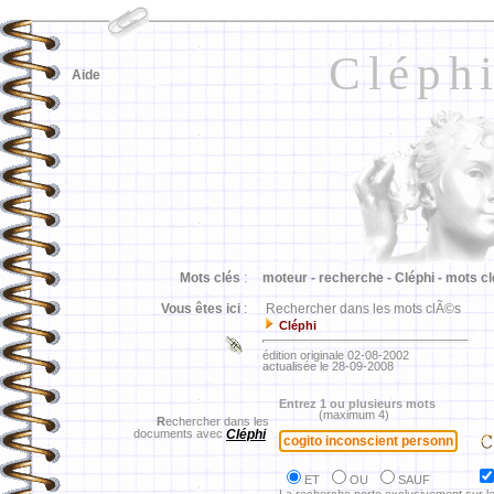
Cléph
Aide
Mots clés
:
moteur -
recherche -
Cléphi -
mots cl
Vous êtes ici
:
Rechercher dans les mots clÃ©s
Cléphi
édition originale 02-08-2002
actualisée le 28-09-2008
Entrez 1 ou plusieurs mots
(maximum 4)
R
echercher dans les
documents avec
Cléphi
ET
OU
SAUF