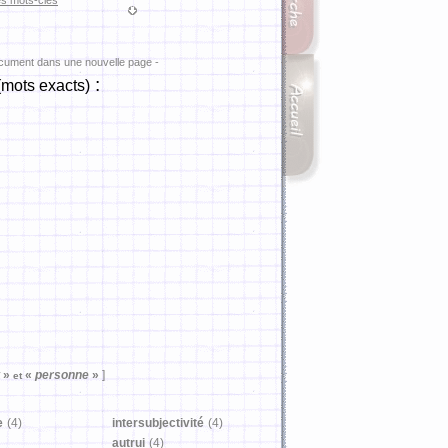
es mots-clés
ocument dans une nouvelle page -
:
(mots exacts)
t
»
«
personne
»
]
et
e
(4)
intersubjectivité
(4)
autrui
(4)