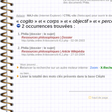
La recherche porte exclusivement sur
l
des documents Philia.
Astuce
:
MAJ-clic
(Internet Explorer) /
CTRL-clic
(Netscape) pour ouvrir le d
«
cogito
»
«
corps
»
«
objectif
»
«
perc
et
et
et
2 occurrences trouvées :
1.
Philia [dossier : le sujet]
Ressources philosophiques | Dossier
http://philia.online.fr/dossiers/d-A,0.php - 02-08-2003
2.
Philia [dossier : le sujet]
Ressources philosophiques | Article Wikipédia
http://philia.online.fr/dossiers/d-A,1.php - 27-10-2004
Vous pouvez...
R
elancer la recherche sur un autre moteur interne :
Zoom
-
X-Rech
ou bien...
Lister la totalité des mots clés présents dans la base Cléphi