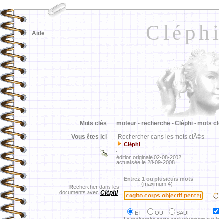
Cléph
Aide
Mots clés
:
moteur -
recherche -
Cléphi -
mots cl
Vous êtes ici
:
Rechercher dans les mots clÃ©s
Cléphi
édition originale 02-08-2002
actualisée le 28-09-2008
Entrez 1 ou plusieurs mots
(maximum 4)
R
echercher dans les
documents avec
Cléphi
ET
OU
SAUF