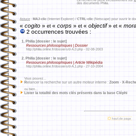
La recherche porte exclusivement sur
l
des documents Philia.
Astuce
:
MAJ-clic
(Internet Explorer) /
CTRL-clic
(Netscape) pour ouvrir le d
«
cogito
»
«
corps
»
«
objectif
»
«
mora
et
et
et
2 occurrences trouvées :
1.
Philia [dossier : le sujet]
Ressources philosophiques | Dossier
http://philia.online.fr/dossiers/d-A,0.php - 02-08-2003
2.
Philia [dossier : le sujet]
Ressources philosophiques | Article Wikipédia
http://philia.online.fr/dossiers/d-A,1.php - 27-10-2004
Vous pouvez...
R
elancer la recherche sur un autre moteur interne :
Zoom
-
X-Rech
ou bien...
Lister la totalité des mots clés présents dans la base Cléphi