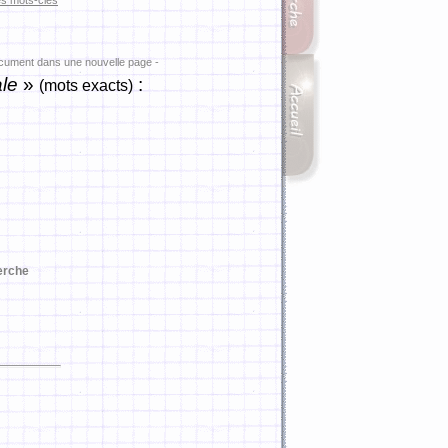
es mots-clés
ocument dans une nouvelle page -
le
»
:
(mots exacts)
erche