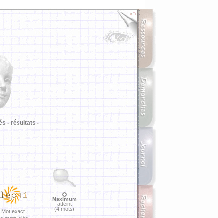
i
és -
résultats -
Maximum
atteint
(4 mots)
Mot exact