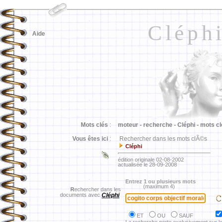
Cléph
Aide
Mots clés
:
moteur -
recherche -
Cléphi -
mots cl
Vous êtes ici
:
Rechercher dans les mots clÃ©s
Cléphi
édition originale 02-08-2002
actualisée le 28-09-2008
Entrez 1 ou plusieurs mots
(maximum 4)
R
echercher dans les
documents avec
Cléphi
ET
OU
SAUF