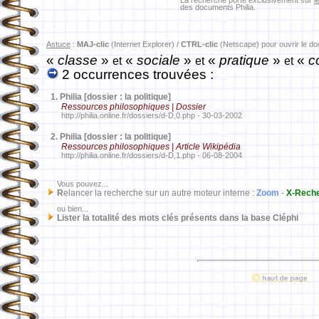
La recherche porte exclusivement sur
l
des documents Philia.
Astuce
:
MAJ-clic
(Internet Explorer) /
CTRL-clic
(Netscape) pour ouvrir le d
«
classe
»
«
sociale
»
«
pratique
»
«
co
et
et
et
2 occurrences trouvées :
1.
Philia [dossier : la politique]
Ressources philosophiques | Dossier
http://philia.online.fr/dossiers/d-D,0.php - 30-03-2002
2.
Philia [dossier : la politique]
Ressources philosophiques | Article Wikipédia
http://philia.online.fr/dossiers/d-D,1.php - 06-08-2004
Vous pouvez...
R
elancer la recherche sur un autre moteur interne :
Zoom
-
X-Rech
ou bien...
Lister la totalité des mots clés présents dans la base Cléphi