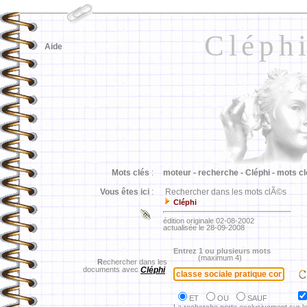
Cléph
Aide
Mots clés
:
moteur -
recherche -
Cléphi -
mots cl
Vous êtes ici
:
Rechercher dans les mots clÃ©s
Cléphi
édition originale 02-08-2002
actualisée le 28-09-2008
Entrez 1 ou plusieurs mots
(maximum 4)
R
echercher dans les
documents avec
Cléphi
ET
OU
SAUF