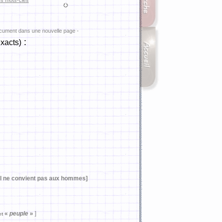
es mots-clés
ocument dans une nouvelle page -
:
xacts)
il ne convient pas aux hommes]
«
peuple
»
]
et