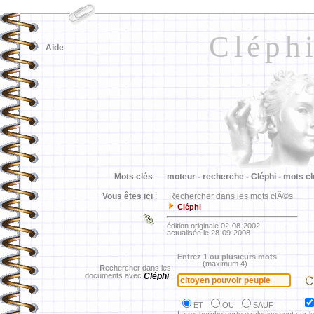
Cléph
Aide
Mots clés
:
moteur -
recherche -
Cléphi -
mots cl
Vous êtes ici
:
Rechercher dans les mots clÃ©s
Cléphi
édition originale 02-08-2002
actualisée le 28-09-2008
Entrez 1 ou plusieurs mots
(maximum 4)
R
echercher dans les
documents avec
Cléphi
ET
OU
SAUF