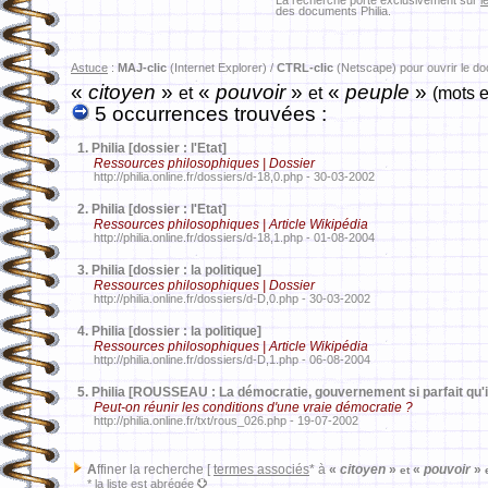
La recherche porte exclusivement sur
l
des documents Philia.
Astuce
:
MAJ-clic
(Internet Explorer) /
CTRL-clic
(Netscape) pour ouvrir le d
«
citoyen
»
«
pouvoir
»
«
peuple
»
et
et
(mots e
5 occurrences trouvées :
1.
Philia [dossier : l'Etat]
Ressources philosophiques | Dossier
http://philia.online.fr/dossiers/d-18,0.php - 30-03-2002
2.
Philia [dossier : l'Etat]
Ressources philosophiques | Article Wikipédia
http://philia.online.fr/dossiers/d-18,1.php - 01-08-2004
3.
Philia [dossier : la politique]
Ressources philosophiques | Dossier
http://philia.online.fr/dossiers/d-D,0.php - 30-03-2002
4.
Philia [dossier : la politique]
Ressources philosophiques | Article Wikipédia
http://philia.online.fr/dossiers/d-D,1.php - 06-08-2004
5.
Philia [ROUSSEAU : La démocratie, gouvernement si parfait qu'
Peut-on réunir les conditions d'une vraie démocratie ?
http://philia.online.fr/txt/rous_026.php - 19-07-2002
A
ffiner la recherche [
termes associés
* à
«
citoyen
»
«
pouvoir
»
et
* la liste est abrégée