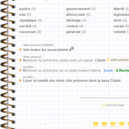
justice
(5)
gouvernement
(5)
liberté
(5
etat
(5)
démocratie
(5)
législatio
république
(4)
idéologie
(4)
droit
(4)
société
(4)
contrat
(4)
social
(4)
souverain
(3)
générale
(3)
volonté
(
Vous pouvez préférer...
Voir toutes les associations
Vous pouvez...
R
elancer la recherche,
textes avec un extrait
:
Cléphi
ou bien...
R
elancer la recherche sur un autre moteur interne :
Zoom
-
X-Rech
ou bien...
Lister la totalité des mots clés présents dans la base Cléphi