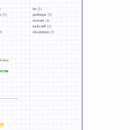
)
loi
(5)
n
(5)
politique
(5)
morale
(4)
exécutif
(3)
3)
révolution
(2)
erche