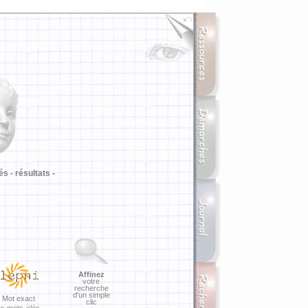
i
és -
résultats -
Affinez
votre
recherche
d'un simple
Mot exact
clic