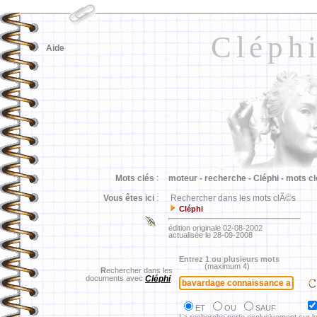
Cléph
Aide
Mots clés
:
moteur -
recherche -
Cléphi -
mots cl
Vous êtes ici
:
Rechercher dans les mots clÃ©s
Cléphi
édition originale 02-08-2002
actualisée le 28-09-2008
Entrez 1 ou plusieurs mots
(maximum 4)
R
echercher dans les
documents avec
Cléphi
ET
OU
SAUF