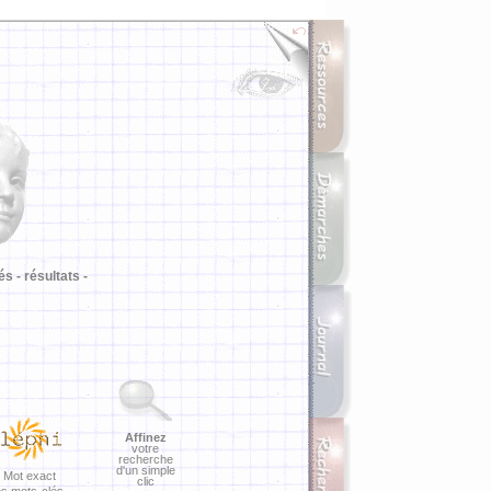
i
és -
résultats -
Affinez
votre
recherche
d'un simple
Mot exact
clic