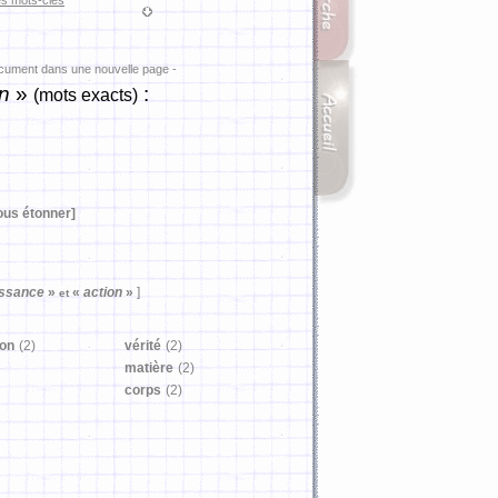
es mots-clés
ocument dans une nouvelle page -
n
»
:
(mots exacts)
ous étonner]
ssance
»
«
action
»
]
et
ion
(2)
vérité
(2)
matière
(2)
corps
(2)