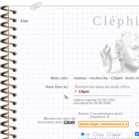
Cléph
Aide
Mots clés
:
moteur -
recherche -
Cléphi -
mots cl
Vous êtes ici
:
Rechercher dans les mots clÃ©s
Cléphi
édition originale 02-08-2002
actualisée le 28-09-2008
Entrez 1 ou plusieurs mots
(maximum 4)
R
echercher dans les
documents avec
Cléphi
ET
OU
SAUF