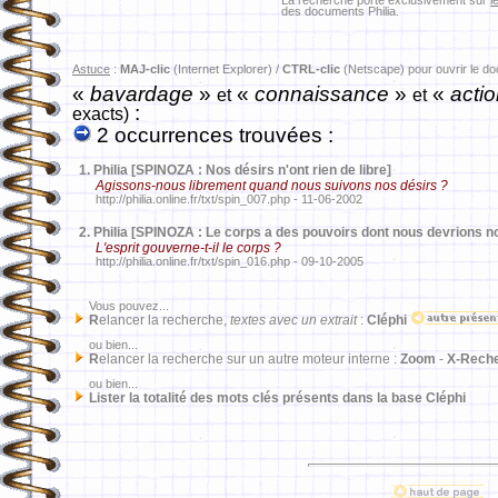
La recherche porte exclusivement sur
l
des documents Philia.
Astuce
:
MAJ-clic
(Internet Explorer) /
CTRL-clic
(Netscape) pour ouvrir le d
«
bavardage
»
«
connaissance
»
«
acti
et
et
:
exacts)
2 occurrences trouvées :
1.
Philia [SPINOZA : Nos désirs n'ont rien de libre]
Agissons-nous librement quand nous suivons nos désirs ?
http://philia.online.fr/txt/spin_007.php - 11-06-2002
2.
Philia [SPINOZA : Le corps a des pouvoirs dont nous devrions n
L'esprit gouverne-t-il le corps ?
http://philia.online.fr/txt/spin_016.php - 09-10-2005
Vous pouvez...
R
elancer la recherche,
textes avec un extrait
:
Cléphi
ou bien...
R
elancer la recherche sur un autre moteur interne :
Zoom
-
X-Rech
ou bien...
Lister la totalité des mots clés présents dans la base Cléphi