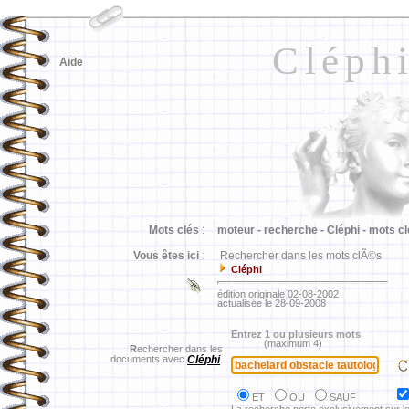
Cléph
Aide
Mots clés
:
moteur -
recherche -
Cléphi -
mots cl
Vous êtes ici
:
Rechercher dans les mots clÃ©s
Cléphi
édition originale 02-08-2002
actualisée le 28-09-2008
Entrez 1 ou plusieurs mots
(maximum 4)
R
echercher dans les
documents avec
Cléphi
ET
OU
SAUF