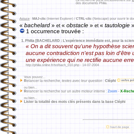
La recherche porte exclusivement sur
l
des documents Philia.
Astuce
:
MAJ-clic
(Internet Explorer) /
CTRL-clic
(Netscape) pour ouvrir le d
«
bachelard
»
«
obstacle
»
«
tautologie
et
et
1 occurrence trouvée :
1.
Philia [BACHELARD : L'expérience immédiate est, pour la scien
« On a dit souvent qu'une hypothèse scient
aucune contradiction n'est pas loin d'êtr
une expérience qui ne rectifie aucune erre
http://philia.online.fr/txt/bach_010.php - 14-07-2004
Vous pouvez...
R
elancer la recherche,
textes avec leur question
:
Cléphi
ou bien...
R
elancer la recherche sur un autre moteur interne :
Zoom
-
X-Rech
ou bien...
Lister la totalité des mots clés présents dans la base Cléphi