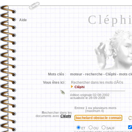
Cléph
Aide
Mots clés
:
moteur -
recherche -
Cléphi -
mots cl
Vous êtes ici
:
Rechercher dans les mots clÃ©s
Cléphi
édition originale 02-08-2002
actualisée le 28-09-2008
Entrez 1 ou plusieurs mots
(maximum 4)
R
echercher dans les
documents avec
Cléphi
ET
OU
SAUF