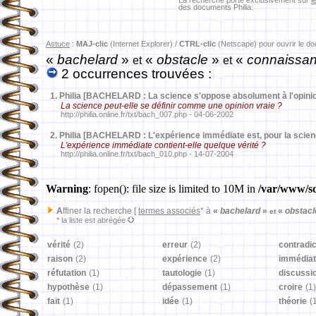
La recherche porte exclusivement sur
l
des documents Philia.
Astuce
:
MAJ-clic
(Internet Explorer) /
CTRL-clic
(Netscape) pour ouvrir le d
«
bachelard
»
«
obstacle
»
«
connaissa
et
et
2 occurrences trouvées :
1.
Philia [BACHELARD : La science s'oppose absolument à l'opini
La science peut-elle se définir comme une opinion vraie ?
http://philia.online.fr/txt/bach_007.php - 04-06-2002
2.
Philia [BACHELARD : L'expérience immédiate est, pour la scien
L'expérience immédiate contient-elle quelque vérité ?
http://philia.online.fr/txt/bach_010.php - 14-07-2004
Warning
: fopen(): file size is limited to 10M in
/var/www/sd
A
ffiner la recherche [
termes associés
* à
«
bachelard
»
«
obstac
et
* la liste est abrégée
vérité
(2)
erreur
(2)
contradic
raison
(2)
expérience
(2)
immédiat
réfutation
(1)
tautologie
(1)
discussi
hypothèse
(1)
dépassement
(1)
croire
(1)
fait
(1)
idée
(1)
théorie
(